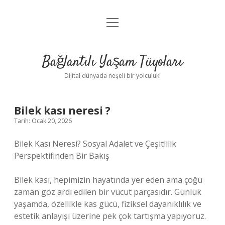
menüyü
Anasayfa
aç
Gizlilik Politikası
Bağlantılı Yaşam Tüyoları
Yasal Uyarı
Dijital dünyada neşeli bir yolculuk!
Hakkımızda
Bilek kası neresi ?
Tarih: Ocak 20, 2026
Bilek Kası Neresi? Sosyal Adalet ve Çeşitlilik
Perspektifinden Bir Bakış
Bilek kası, hepimizin hayatında yer eden ama çoğu
zaman göz ardı edilen bir vücut parçasıdır. Günlük
yaşamda, özellikle kas gücü, fiziksel dayanıklılık ve
estetik anlayışı üzerine pek çok tartışma yapıyoruz.