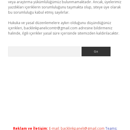
veya araştırma yükümlülüğümüz bulunmamaktadır. Ancak, üyelerimiz
yazdıkları içeriklerin sorumluluğunu taşımakta olup, siteye üye olarak
bu sorumluluğu kabul etmiş sayılırlar.
Hukuka ve yasal düzenlemelere aykırı olduğunu düşündüğünüz
içerikleri,
backlinkpanelicomtr@gmail.com
adresine bildirmeniz
halinde, ilgili içerikler yasal süre içerisinde sitemizden kaldırılacaktır.
Arama
bet x
Reklam ve İletişim:
E-mail:
backlinkpaneli@gmail.com
Teams: