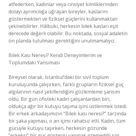
atfederken, kadınlar veya cinsiyet kimliklerinden
dolayı ayrımcılığa uğrayan bireyler, kaslarını
göstermekten ve fiziksel güçlerini kullanmaktan
çekinebilirler. Hâlbuki, herkesin bilek kasları eşit
derecede değerli olabilir. Bu noktada, sosyal adaletin
ön planda tutulması gerektiğini unutmamalıyız.
Bilek Kası Neresi? Kendi Deneyimlerim ve
Toplumdaki Yansıması
Bireysel olarak, İstanbul’daki bir sivil toplum
kuruluşunda çalışırken, farklı grupların fiziksel güç
algılarının nasıl şekillendiğini gözlemleme şansım
oldu. Bir gün ofisteki kadın çalışanlardan biri,
oldukça ağır bir kutuyu taşıma işini üstlenmek istedi.
Bir erkek arkadaşımızın “Bilek kası neresi?” tarzında
bir şaka yapması, o an içimi rahatsız etti. Kadın, tüm
gücüyle kutuyu taşırken, herkesin gözünde
“erkeksi” bir güç gösterisi yapmak istemediği için