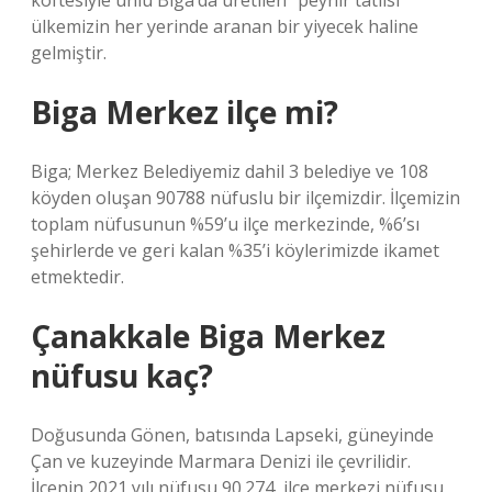
köftesiyle ünlü Biga’da üretilen “peynir tatlısı”
ülkemizin her yerinde aranan bir yiyecek haline
gelmiştir.
Biga Merkez ilçe mi?
Biga; Merkez Belediyemiz dahil 3 belediye ve 108
köyden oluşan 90788 nüfuslu bir ilçemizdir. İlçemizin
toplam nüfusunun %59’u ilçe merkezinde, %6’sı
şehirlerde ve geri kalan %35’i köylerimizde ikamet
etmektedir.
Çanakkale Biga Merkez
nüfusu kaç?
Doğusunda Gönen, batısında Lapseki, güneyinde
Çan ve kuzeyinde Marmara Denizi ile çevrilidir.
İlçenin 2021 yılı nüfusu 90.274, ilçe merkezi nüfusu