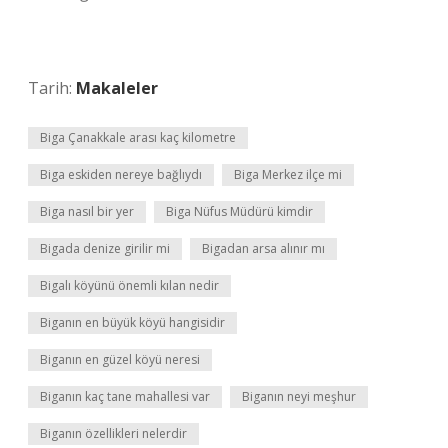
Tarih:
Makaleler
Biga Çanakkale arası kaç kilometre
Biga eskiden nereye bağlıydı
Biga Merkez ilçe mi
Biga nasıl bir yer
Biga Nüfus Müdürü kimdir
Bigada denize girilir mi
Bigadan arsa alınır mı
Bigalı köyünü önemli kılan nedir
Biganın en büyük köyü hangisidir
Biganın en güzel köyü neresi
Biganın kaç tane mahallesi var
Biganın neyi meşhur
Biganın özellikleri nelerdir