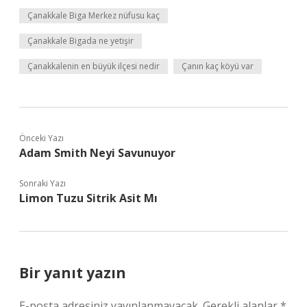
Çanakkale Biga Merkez nüfusu kaç
Çanakkale Bigada ne yetişir
Çanakkalenin en büyük ilçesi nedir
Çanın kaç köyü var
Önceki Yazı
Adam Smith Neyi Savunuyor
Sonraki Yazı
Limon Tuzu Sitrik Asit Mı
Bir yanıt yazın
E-posta adresiniz yayınlanmayacak.
Gerekli alanlar
*