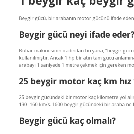
1 beygir kaç beygir g
Beygir gücü, bir arabanın motor gücünü ifade eden b
Beygir gücü neyi ifade eder
Buhar makinesinin icadından bu yana, “beygir gücü
kullanılmıştır. Ancak 1 hp bir atın tam gücü anlamına
arabayı 1 saniyede 1 metre çekmek için gereken mo
25 beygir motor kaç km hız
25 beygir gücündeki bir motor kaç kilometre yol alır:
130–160 km/s. 1600 beygir gücündeki bir araba ne k
Beygir gücü kaç olmalı?