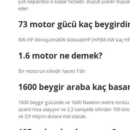
yük kapasitesi o kadar fazladır. Büyük yükler büyük 
eder.
73 motor gücü kaç beygirdi
KW-HP dönüşümüKW (kilovat)HP (HP)66 KW kaç HP
1.6 motor ne demek?
Bir motorun silindir hacmi 1’dir.
1600 beygir araba kaç basa
1600 beygir gücünde ve 1600 Newton metre torklu 8 
azami hıza ulaşıyor ve 2,3 saniyede sıfırdan 100 kil
ve 3,9 milyon dolara mal olacak.