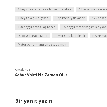
1 beygir en fazla ne kadar güç üretebilir
1 beygir gücü kaç wa
1 beygir kaç kilo çeker
1 hp kaç beygir yapar
125 cc kaç
170 beygir araba kaç basar
25 beygir motor kaç km hız yapa
90 beygir araba iyi mi
Beygir gücü kaç olmalı
Beygir güc
Motor performansı en az kaç olmalı
Önceki Yazı
Sahur Vakti Ne Zaman Olur
Bir yanıt yazın