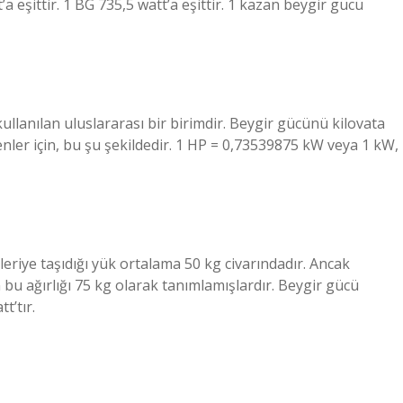
 eşittir. 1 BG 735,5 watt’a eşittir. 1 kazan beygir gücü
ullanılan uluslararası bir birimdir. Beygir gücünü kilovata
ler için, bu şu şekildedir. 1 HP = 0,73539875 kW veya 1 kW,
ileriye taşıdığı yük ortalama 50 kg civarındadır. Ancak
 ağırlığı 75 kg olarak tanımlamışlardır. Beygir gücü
t’tır.