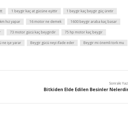
tt
1 beygir kaç at gücüne eşittir
1 beygir kaç beygir güç üretir
 km hız yapar
16 motor ne demek
1600 beygir araba kaç basar
r
73 motor gücü kaç beygirdir
75 hp motor kaç beygir
ü ne işe yarar
Beygir gücü neyi ifade eder
Beygir mi önemli tork mu
Sonraki Yaz
Bitkiden Elde Edilen Besinler Nelerdi