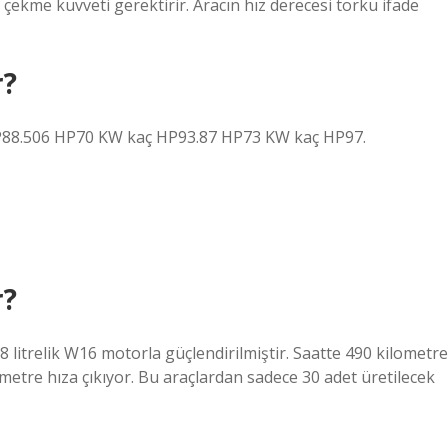
çekme kuvveti gerektirir. Aracın hız derecesi torku ifade
r?
88.506 HP70 KW kaç HP93.87 HP73 KW kaç HP97.
r?
litrelik W16 motorla güçlendirilmiştir. Saatte 490 kilometre
ometre hıza çıkıyor. Bu araçlardan sadece 30 adet üretilecek