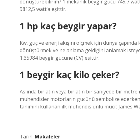
dönüştürebilirim? 1 mekanik beygir gücü 745,7 watt’a
9812,5 watt’a eşittir.
1 hp kaç beygir yapar?
Kw, güç ve enerji akışını ölçmek için dünya çapında k
dönüştürmek ve ne anlama geldiğini anlamak isteyen
1,35984 beygir gücüne (CV) eşittir.
1 beygir kaç kilo çeker?
Aslında bir atın veya bir atın bir saniyede bir metre 
mühendisler motorların gücünü sembolize ederken bu
tanımını kullanan ilk mühendis ünlü mucit James Wat
Tarih:
Makaleler