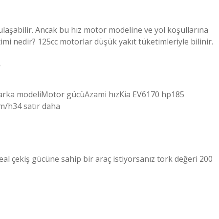
laşabilir. Ancak bu hız motor modeline ve yol koşullarına
timi nedir? 125cc motorlar düşük yakıt tüketimleriyle bilinir.
?
eriMarka modeliMotor gücüAzami hızKia EV6170 hp185
/h34 satır daha
 İdeal çekiş gücüne sahip bir araç istiyorsanız tork değeri 200