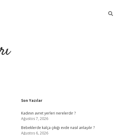
rı
Sidebar
Son Yazılar
hiltonbet x
Kadının avret yerleri nerelerdir ?
Ağustos 7, 2026
Bebeklerde kalça çıkığı evde nasıl anlaşılır ?
Ağustos 6, 2026