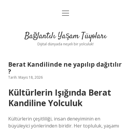
menüyü
Anasayfa
aç
Gizlilik Politikası
Bağlantılı Yaşam Tüyoları
Yasal Uyarı
Dijital dünyada neşeli bir yolculuk!
Hakkımızda
Berat Kandilinde ne yapılıp dağıtılır
?
Tarih: Mayıs 18, 2026
Kültürlerin Işığında Berat
Kandiline Yolculuk
Kültürlerin çeşitliliği, insan deneyiminin en
büyüleyici yönlerinden biridir. Her topluluk, yaşamı