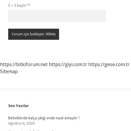
5 + 3 kaçtır?
*
https://bitkiforum.net
https://giyi.com.tr
https://gese.com.tr
Sitemap
Sidebar
Son Yazılar
Bebeklerde kalça çıkığı evde nasıl anlaşılır ?
Ağustos 6, 2026