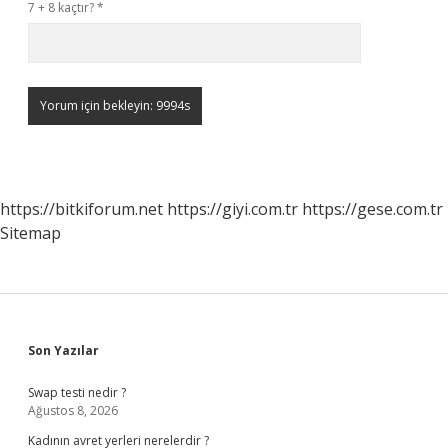
7 + 8 kaçtır?
*
https://bitkiforum.net
https://giyi.com.tr
https://gese.com.tr
Sitemap
Sidebar
Son Yazılar
Swap testi nedir ?
Ağustos 8, 2026
Kadının avret yerleri nerelerdir ?