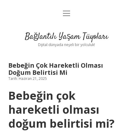
menüyü
Anasayfa
aç
Gizlilik Politikası
Bağlantılı Yaşam Tüyoları
Yasal Uyarı
Dijital dünyada neşeli bir yolculuk!
Hakkımızda
Bebeğin Çok Hareketli Olması
Doğum Belirtisi Mi
Tarih: Haziran 21, 2025
Bebeğin çok
hareketli olması
doğum belirtisi mi?