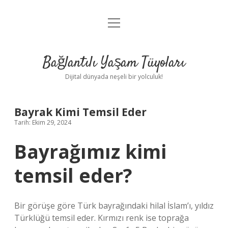
menüyü
Anasayfa
aç
Gizlilik Politikası
Bağlantılı Yaşam Tüyoları
Yasal Uyarı
Dijital dünyada neşeli bir yolculuk!
Hakkımızda
Bayrak Kimi Temsil Eder
Tarih: Ekim 29, 2024
Bayrağımız kimi
temsil eder?
Bir görüşe göre Türk bayrağındaki hilal İslam’ı, yıldız
Türklüğü temsil eder. Kırmızı renk ise toprağa