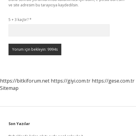
ve site adresim bu tarayıcıya kaydedilsin.
5 + 3 kaçtır?
*
https://bitkiforum.net
https://giyi.com.tr
https://gese.com.tr
Sitemap
Sidebar
Son Yazılar