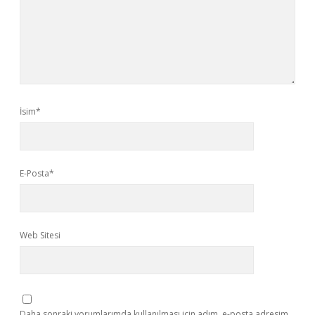
İsim*
E-Posta*
Web Sitesi
Daha sonraki yorumlarımda kullanılması için adım, e-posta adresim