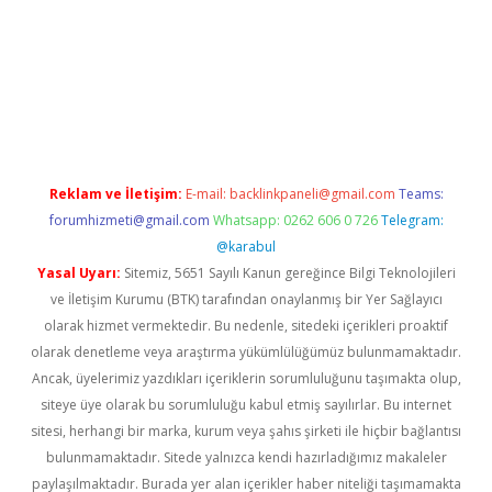
onbet x
Reklam ve İletişim:
E-mail:
backlinkpaneli@gmail.com
Teams:
forumhizmeti@gmail.com
Whatsapp: 0262 606 0 726
Telegram:
@karabul
Yasal Uyarı:
Sitemiz, 5651 Sayılı Kanun gereğince Bilgi Teknolojileri
ve İletişim Kurumu (BTK) tarafından onaylanmış bir Yer Sağlayıcı
olarak hizmet vermektedir. Bu nedenle, sitedeki içerikleri proaktif
olarak denetleme veya araştırma yükümlülüğümüz bulunmamaktadır.
Ancak, üyelerimiz yazdıkları içeriklerin sorumluluğunu taşımakta olup,
siteye üye olarak bu sorumluluğu kabul etmiş sayılırlar. Bu internet
sitesi, herhangi bir marka, kurum veya şahıs şirketi ile hiçbir bağlantısı
bulunmamaktadır. Sitede yalnızca kendi hazırladığımız makaleler
paylaşılmaktadır. Burada yer alan içerikler haber niteliği taşımamakta