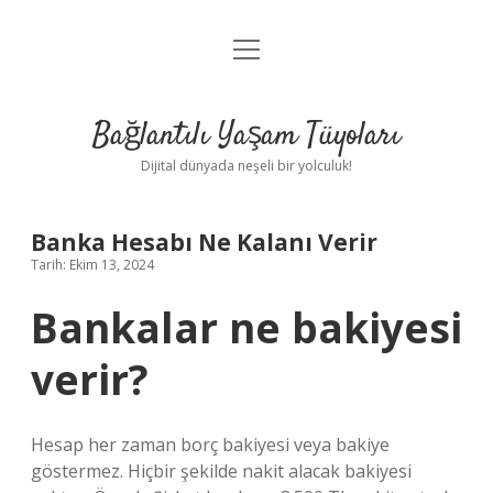
menüyü
Anasayfa
aç
Gizlilik Politikası
Bağlantılı Yaşam Tüyoları
Yasal Uyarı
Dijital dünyada neşeli bir yolculuk!
Hakkımızda
Banka Hesabı Ne Kalanı Verir
Tarih: Ekim 13, 2024
Bankalar ne bakiyesi
verir?
Hesap her zaman borç bakiyesi veya bakiye
göstermez. Hiçbir şekilde nakit alacak bakiyesi