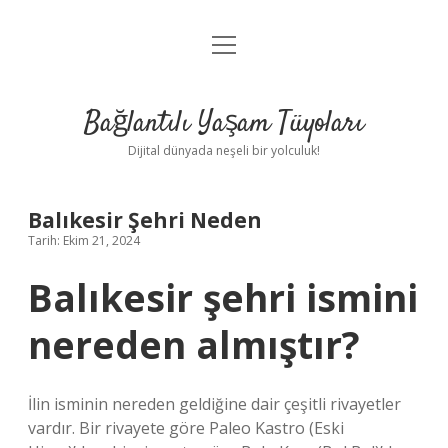
menüyü
Anasayfa
aç
Gizlilik Politikası
Bağlantılı Yaşam Tüyoları
Yasal Uyarı
Dijital dünyada neşeli bir yolculuk!
Hakkımızda
Balıkesir Şehri Neden
Tarih: Ekim 21, 2024
Balıkesir şehri ismini
nereden almıştır?
İlin isminin nereden geldiğine dair çeşitli rivayetler
vardır. Bir rivayete göre Paleo Kastro (Eski