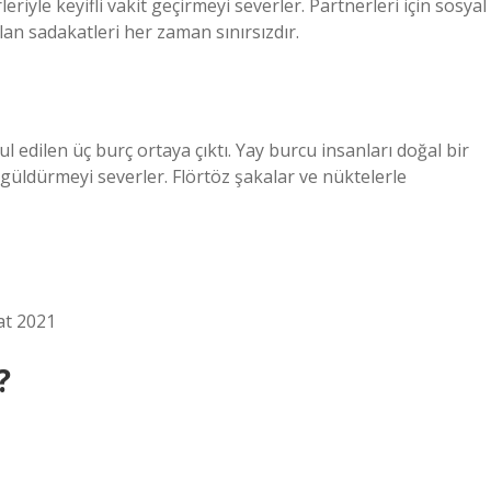
riyle keyifli vakit geçirmeyi severler. Partnerleri için sosyal
 olan sadakatleri her zaman sınırsızdır.
l edilen üç burç ortaya çıktı. Yay burcu insanları doğal bir
ı güldürmeyi severler. Flörtöz şakalar ve nüktelerle
bat 2021
?