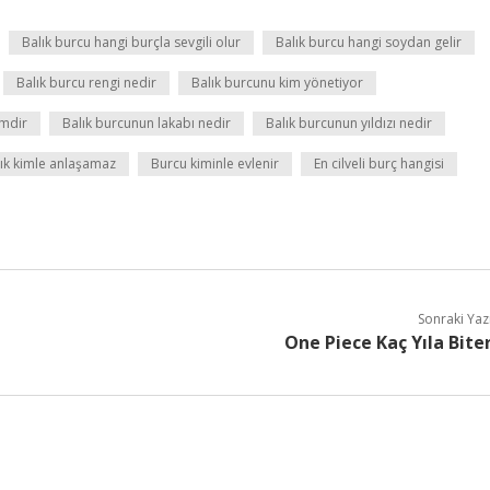
Balık burcu hangi burçla sevgili olur
Balık burcu hangi soydan gelir
Balık burcu rengi nedir
Balık burcunu kim yönetiyor
imdir
Balık burcunun lakabı nedir
Balık burcunun yıldızı nedir
ık kimle anlaşamaz
Burcu kiminle evlenir
En cilveli burç hangisi
Sonraki Yaz
One Piece Kaç Yıla Bite