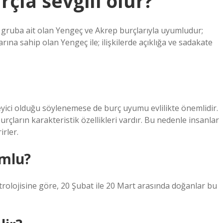
çla sevgili olur?
r gruba ait olan Yengeç ve Akrep burçlarıyla uyumludur;
ına sahip olan Yengeç ile; ilişkilerde açıklığa ve sadakate
yici olduğu söylenemese de burç uyumu evlilikte önemlidir.
rçların karakteristik özellikleri vardır. Bu nedenle insanlar
irler.
umlu?
strolojisine göre, 20 Şubat ile 20 Mart arasında doğanlar bu