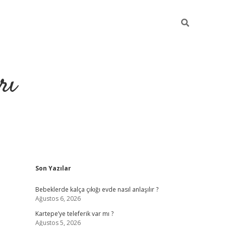
rı
Sidebar
Son Yazılar
hiltonbet x
Bebeklerde kalça çıkığı evde nasıl anlaşılır ?
Ağustos 6, 2026
Kartepe’ye teleferik var mı ?
Ağustos 5, 2026