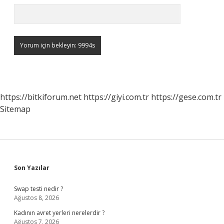
https://bitkiforum.net
https://giyi.com.tr
https://gese.com.tr
Sitemap
Sidebar
Son Yazılar
Swap testi nedir ?
Ağustos 8, 2026
Kadının avret yerleri nerelerdir ?
Ağustos 7, 2026