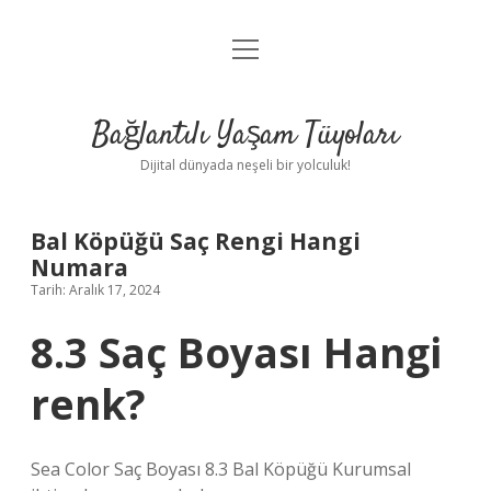
menüyü
Anasayfa
aç
Gizlilik Politikası
Bağlantılı Yaşam Tüyoları
Yasal Uyarı
Dijital dünyada neşeli bir yolculuk!
Hakkımızda
Bal Köpüğü Saç Rengi Hangi
Numara
Tarih: Aralık 17, 2024
8.3 Saç Boyası Hangi
renk?
Sea Color Saç Boyası 8.3 Bal Köpüğü Kurumsal