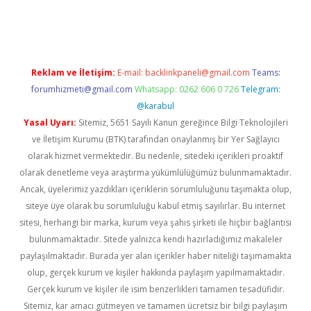
 x
Reklam ve İletişim:
E-mail:
backlinkpaneli@gmail.com
Teams:
forumhizmeti@gmail.com
Whatsapp: 0262 606 0 726
Telegram:
@karabul
Yasal Uyarı:
Sitemiz, 5651 Sayılı Kanun gereğince Bilgi Teknolojileri
ve İletişim Kurumu (BTK) tarafından onaylanmış bir Yer Sağlayıcı
olarak hizmet vermektedir. Bu nedenle, sitedeki içerikleri proaktif
olarak denetleme veya araştırma yükümlülüğümüz bulunmamaktadır.
Ancak, üyelerimiz yazdıkları içeriklerin sorumluluğunu taşımakta olup,
siteye üye olarak bu sorumluluğu kabul etmiş sayılırlar. Bu internet
sitesi, herhangi bir marka, kurum veya şahıs şirketi ile hiçbir bağlantısı
bulunmamaktadır. Sitede yalnızca kendi hazırladığımız makaleler
paylaşılmaktadır. Burada yer alan içerikler haber niteliği taşımamakta
olup, gerçek kurum ve kişiler hakkında paylaşım yapılmamaktadır.
Gerçek kurum ve kişiler ile isim benzerlikleri tamamen tesadüfidir.
Sitemiz, kar amacı gütmeyen ve tamamen ücretsiz bir bilgi paylaşım