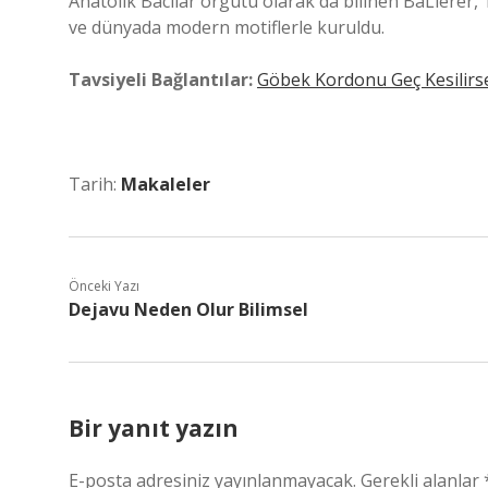
Anatolik Bacılar örgütü olarak da bilinen BaLierer,
ve dünyada modern motiflerle kuruldu.
Tavsiyeli Bağlantılar:
Göbek Kordonu Geç Kesilirs
Tarih:
Makaleler
Önceki Yazı
Dejavu Neden Olur Bilimsel
Bir yanıt yazın
E-posta adresiniz yayınlanmayacak.
Gerekli alanlar