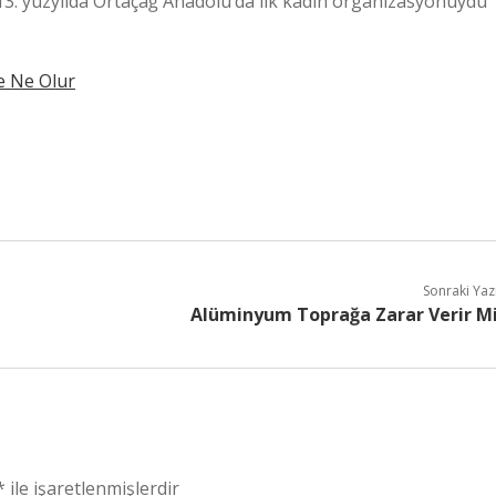
 13. yüzyılda Ortaçağ Anadolu’da ilk kadın organizasyonuydu
e Ne Olur
Sonraki Yaz
Alüminyum Toprağa Zarar Verir M
*
ile işaretlenmişlerdir