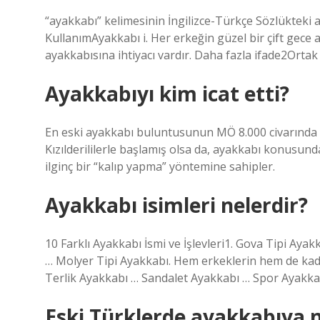
“ayakkabı” kelimesinin İngilizce-Türkçe Sözlükteki
KullanımAyakkabı i. Her erkeğin güzel bir çift gece a
ayakkabısına ihtiyacı vardır. Daha fazla ifade2Ortak
Ayakkabıyı kim icat etti?
En eski ayakkabı buluntusunun MÖ 8.000 civarında ya
Kızılderililerle başlamış olsa da, ayakkabı konusund
ilginç bir “kalıp yapma” yöntemine sahipler.
Ayakkabı isimleri nelerdir?
10 Farklı Ayakkabı İsmi ve İşlevleri1. Gova Tipi Ayak
… Molyer Tipi Ayakkabı. Hem erkeklerin hem de kadın
Terlik Ayakkabı … Sandalet Ayakkabı … Spor Ayakkab
Eski Türklerde ayakkabıya n