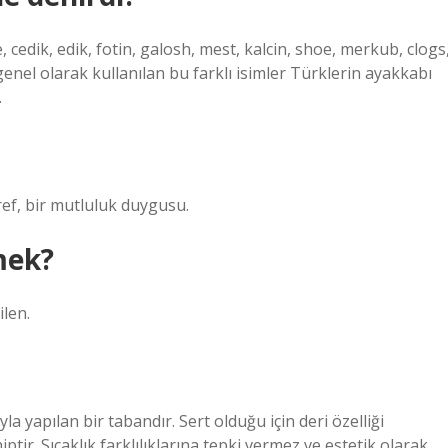
 cedik, edik, fotin, galosh, mest, kalcin, shoe, merkub, clogs
genel olarak kullanılan bu farklı isimler Türklerin ayakkabı
.
ref, bir mutluluk duygusu.
mek?
ilen.
la yapılan bir tabandır. Sert olduğu için deri özelliği
iptir. Sıcaklık farklılıklarına tepki vermez ve estetik olarak