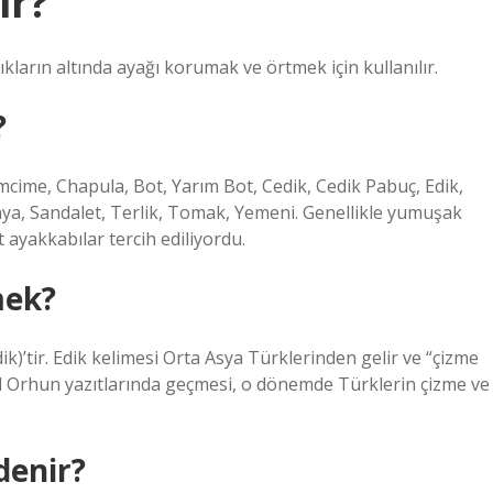
ir?
kların altında ayağı korumak ve örtmek için kullanılır.
?
imcime, Chapula, Bot, Yarım Bot, Cedik, Cedik Pabuç, Edik,
nya, Sandalet, Terlik, Tomak, Yemeni. Genellikle yumuşak
 ayakkabılar tercih ediliyordu.
mek?
ik)’tir. Edik kelimesi Orta Asya Türklerinden gelir ve “çizme
yıl Orhun yazıtlarında geçmesi, o dönemde Türklerin çizme ve
denir?