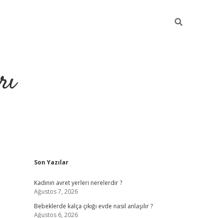
rı
Sidebar
Son Yazılar
hiltonbet x
Kadının avret yerleri nerelerdir ?
Ağustos 7, 2026
Bebeklerde kalça çıkığı evde nasıl anlaşılır ?
Ağustos 6, 2026