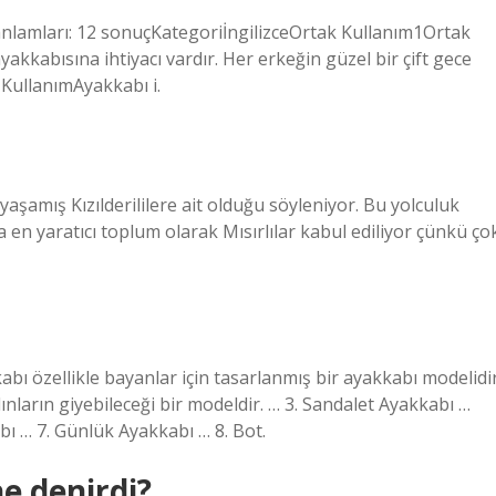
 anlamları: 12 sonuçKategoriİngilizceOrtak Kullanım1Ortak
yakkabısına ihtiyacı vardır. Her erkeğin güzel bir çift gece
 KullanımAyakkabı i.
şamış Kızılderililere ait olduğu söyleniyor. Bu yolculuk
a en yaratıcı toplum olarak Mısırlılar kabul ediliyor çünkü ço
kabı özellikle bayanlar için tasarlanmış bir ayakkabı modelidir
ların giyebileceği bir modeldir. … 3. Sandalet Ayakkabı …
ı … 7. Günlük Ayakkabı … 8. Bot.
e denirdi?