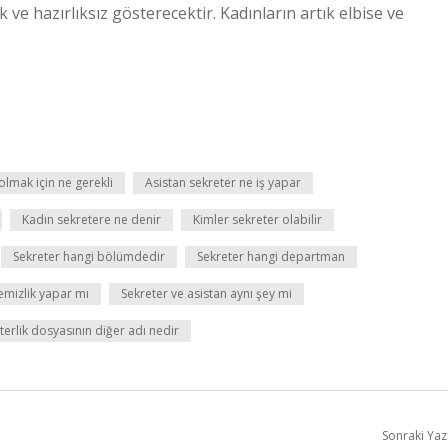
 ve hazırlıksız gösterecektir. Kadınların artık elbise ve
olmak için ne gerekli
Asistan sekreter ne iş yapar
Kadın sekretere ne denir
Kimler sekreter olabilir
Sekreter hangi bölümdedir
Sekreter hangi departman
emizlik yapar mı
Sekreter ve asistan aynı şey mi
terlik dosyasının diğer adı nedir
Sonraki Yaz