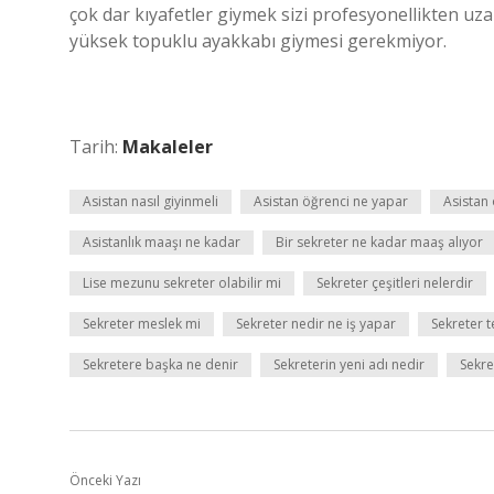
çok dar kıyafetler giymek sizi profesyonellikten uzak
yüksek topuklu ayakkabı giymesi gerekmiyor.
Tarih:
Makaleler
Asistan nasıl giyinmeli
Asistan öğrenci ne yapar
Asistan 
Asistanlık maaşı ne kadar
Bir sekreter ne kadar maaş alıyor
Lise mezunu sekreter olabilir mi
Sekreter çeşitleri nelerdir
Sekreter meslek mi
Sekreter nedir ne iş yapar
Sekreter t
Sekretere başka ne denir
Sekreterin yeni adı nedir
Sekre
Önceki Yazı