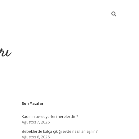
rı
Sidebar
Son Yazılar
hiltonbet x
Kadının avret yerleri nerelerdir ?
Ağustos 7, 2026
Bebeklerde kalça çıkığı evde nasıl anlaşılır ?
Ağustos 6, 2026