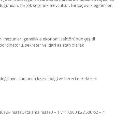
lduğundan, birçok seçenek mevcuttur. Birkaç aylık eğitimden
mı mezunları genellikle ekonomi sektörünün çeşitli
koordinatörü, sekreter ve idari asistan olarak
 değil aynı zamanda kişisel bilgi ve beceri gerektiren
üşük maaşOrtalama maaş0 – 1 yıl17.900 ₺22.500 ₺2 – 4