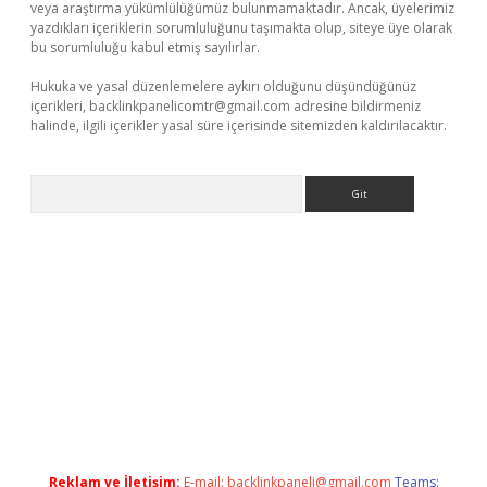
veya araştırma yükümlülüğümüz bulunmamaktadır. Ancak, üyelerimiz
yazdıkları içeriklerin sorumluluğunu taşımakta olup, siteye üye olarak
bu sorumluluğu kabul etmiş sayılırlar.
Hukuka ve yasal düzenlemelere aykırı olduğunu düşündüğünüz
içerikleri,
backlinkpanelicomtr@gmail.com
adresine bildirmeniz
halinde, ilgili içerikler yasal süre içerisinde sitemizden kaldırılacaktır.
Arama
 x
Reklam ve İletişim:
E-mail:
backlinkpaneli@gmail.com
Teams: