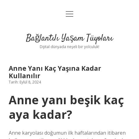
menüyü
Anasayfa
aç
Gizlilik Politikası
Bağlantılı Yaşam Tüyoları
Yasal Uyarı
Dijital dünyada neşeli bir yolculuk!
Hakkımızda
Anne Yanı Kaç Yaşına Kadar
Kullanılır
Tarih: Eylül 8, 2024
Anne yanı beşik kaç
aya kadar?
Anne karyolası doğumun ilk haftalarından itibaren