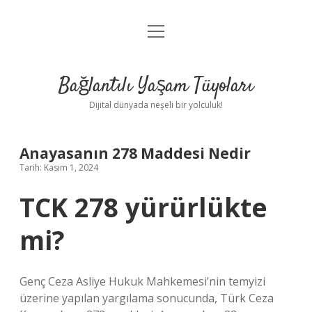
menüyü
Anasayfa
aç
Gizlilik Politikası
Bağlantılı Yaşam Tüyoları
Yasal Uyarı
Dijital dünyada neşeli bir yolculuk!
Hakkımızda
Anayasanın 278 Maddesi Nedir
Tarih: Kasım 1, 2024
TCK 278 yürürlükte
mi?
Genç Ceza Asliye Hukuk Mahkemesi’nin temyizi
üzerine yapılan yargılama sonucunda, Türk Ceza