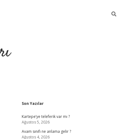
rı
Sidebar
Son Yazılar
hiltonbet x
Kartepe’ye teleferik var mı ?
Ağustos 5, 2026
Avam sınıfı ne anlama gelir ?
Ağustos 4, 2026