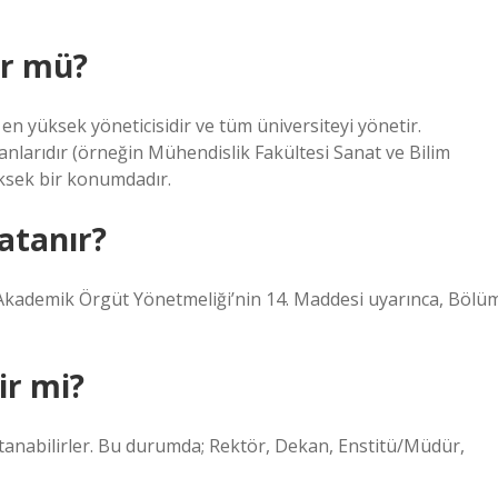
ör mü?
n yüksek yöneticisidir ve tüm üniversiteyi yönetir.
nlarıdır (örneğin Mühendislik Fakültesi Sanat ve Bilim
ksek bir konumdadır.
atanır?
 Akademik Örgüt Yönetmeliği’nin 14. Maddesi uyarınca, Bölü
ir mi?
anabilirler. Bu durumda; Rektör, Dekan, Enstitü/Müdür,