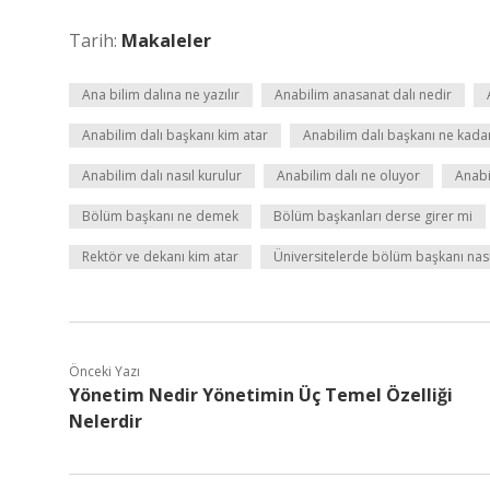
Tarih:
Makaleler
Ana bilim dalına ne yazılır
Anabilim anasanat dalı nedir
Anabilim dalı başkanı kim atar
Anabilim dalı başkanı ne kada
Anabilim dalı nasıl kurulur
Anabilim dalı ne oluyor
Anabi
Bölüm başkanı ne demek
Bölüm başkanları derse girer mi
Rektör ve dekanı kim atar
Üniversitelerde bölüm başkanı nasıl
Önceki Yazı
Yönetim Nedir Yönetimin Üç Temel Özelliği
Nelerdir