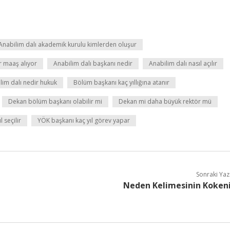
Anabilim dalı akademik kurulu kimlerden oluşur
r maaş alıyor
Anabilim dalı başkanı nedir
Anabilim dalı nasıl açılır
lim dalı nedir hukuk
Bölüm başkanı kaç yıllığına atanır
Dekan bölüm başkanı olabilir mi
Dekan mi daha büyük rektör mü
 seçilir
YÖK başkanı kaç yıl görev yapar
Sonraki Yaz
Neden Kelimesinin Koken