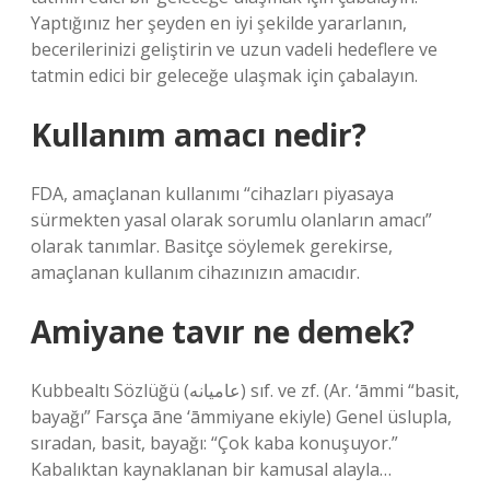
Yaptığınız her şeyden en iyi şekilde yararlanın,
becerilerinizi geliştirin ve uzun vadeli hedeflere ve
tatmin edici bir geleceğe ulaşmak için çabalayın.
Kullanım amacı nedir?
FDA, amaçlanan kullanımı “cihazları piyasaya
sürmekten yasal olarak sorumlu olanların amacı”
olarak tanımlar. Basitçe söylemek gerekirse,
amaçlanan kullanım cihazınızın amacıdır.
Amiyane tavır ne demek?
Kubbealtı Sözlüğü (ﻋﺎﻣﻴﺎﻧﻪ) sıf. ve zf. (Ar. ‘āmmі “basit,
bayağı” Farsça āne ‘āmmiyane ekiyle) Genel üslupla,
sıradan, basit, bayağı: “Çok kaba konuşuyor.”
Kabalıktan kaynaklanan bir kamusal alayla…