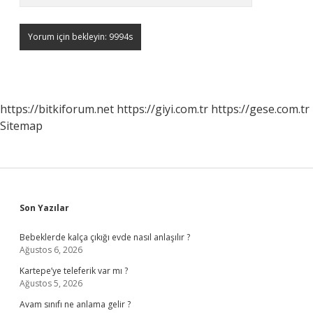
https://bitkiforum.net
https://giyi.com.tr
https://gese.com.tr
Sitemap
Sidebar
Son Yazılar
Bebeklerde kalça çıkığı evde nasıl anlaşılır ?
Ağustos 6, 2026
Kartepe’ye teleferik var mı ?
Ağustos 5, 2026
Avam sınıfı ne anlama gelir ?