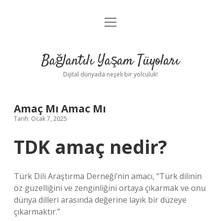
menüyü
Anasayfa
aç
Gizlilik Politikası
Bağlantılı Yaşam Tüyoları
Yasal Uyarı
Dijital dünyada neşeli bir yolculuk!
Hakkımızda
Amaç Mı Amac Mı
Tarih: Ocak 7, 2025
TDK amaç nedir?
Türk Dili Araştırma Derneği’nin amacı, “Türk dilinin
öz güzelliğini ve zenginliğini ortaya çıkarmak ve onu
dünya dilleri arasında değerine layık bir düzeye
çıkarmaktır.”