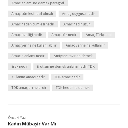
Amaç anlamı ne demek paragraf
Amaç cümlesi nasıl olmalı
Amaç duygusu nedir
Amaç neden cümlesi nedir
Amaç nedir uzun
Amaç özelliği nedir
Amaç söz nedir
Amaç Türkçe mi
Amaç yerine ne kullanılabilir
Amaç yerine ne kullanılır
Amaçın anlamı nedir
Amiyane tavır ne demek
Erek nedir
Erotizm ne demek anlamı nedir TDK
Kullanım amacı nedir
TDK amaç nedir
TDK amaçları nelerdir
TDK hedef ne demek
Önceki Yazı
Kadın Mübaşir Var Mı