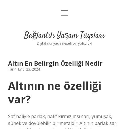
menüyü
Anasayfa
aç
Gizlilik Politikası
Bağlantılı Yaşam Tüyoları
Yasal Uyarı
Dijital dünyada neşeli bir yolculuk!
Hakkımızda
Altın En Belirgin Özelliği Nedir
Tarih: Eylül 23, 2024
Altının ne özelliği
var?
Saf haliyle parlak, hafif kırmızımsı sarı, yumuşak,
sünek ve dövülebilir bir metaldir. Altının parlak sarı