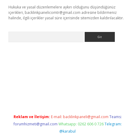
Hukuka ve yasal düzenlemelere aykırı olduğunu düşündüğünüz
içerikleri,
backlinkpanelicomtr@gmail.com
adresine bildirmeniz
halinde, ilgili içerikler yasal süre içerisinde sitemizden kaldırılacaktır.
Arama
hiltonbet x
Reklam ve İletişim:
E-mail:
backlinkpaneli@gmail.com
Teams:
forumhizmeti@gmail.com
Whatsapp: 0262 606 0 726
Telegram:
@karabul