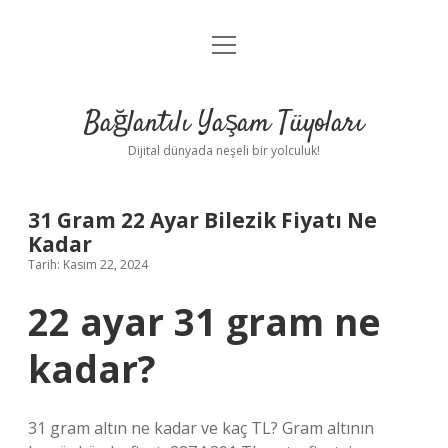
menüyü
Anasayfa
aç
Gizlilik Politikası
Bağlantılı Yaşam Tüyoları
Yasal Uyarı
Dijital dünyada neşeli bir yolculuk!
Hakkımızda
31 Gram 22 Ayar Bilezik Fiyatı Ne
Kadar
Tarih: Kasım 22, 2024
22 ayar 31 gram ne
kadar?
31 gram altın ne kadar ve kaç TL? Gram altının