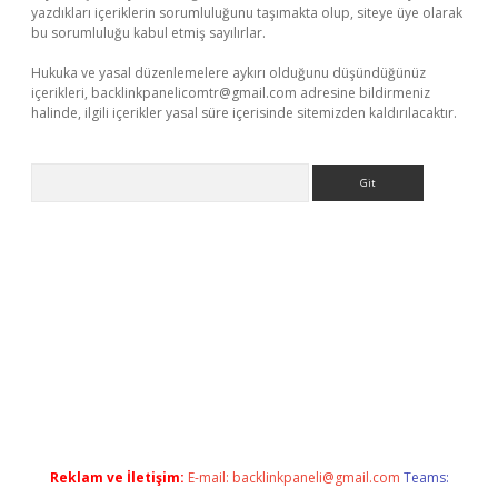
yazdıkları içeriklerin sorumluluğunu taşımakta olup, siteye üye olarak
bu sorumluluğu kabul etmiş sayılırlar.
Hukuka ve yasal düzenlemelere aykırı olduğunu düşündüğünüz
içerikleri,
backlinkpanelicomtr@gmail.com
adresine bildirmeniz
halinde, ilgili içerikler yasal süre içerisinde sitemizden kaldırılacaktır.
Arama
bet x
Reklam ve İletişim:
E-mail:
backlinkpaneli@gmail.com
Teams: