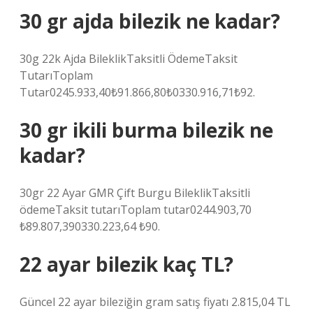
30 gr ajda bilezik ne kadar?
30g 22k Ajda BileklikTaksitli ÖdemeTaksit
TutarıToplam
Tutar0245.933,40₺91.866,80₺0330.916,71₺92.
30 gr ikili burma bilezik ne
kadar?
30gr 22 Ayar GMR Çift Burgu BileklikTaksitli
ödemeTaksit tutarıToplam tutar0244.903,70
₺89.807,390330.223,64 ₺90.
22 ayar bilezik kaç TL?
Güncel 22 ayar bileziğin gram satış fiyatı 2.815,04 TL