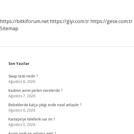
https://bitkiforum.net
https://giyi.com.tr
https://gese.com.tr
Sitemap
Sidebar
Son Yazılar
Swap testi nedir ?
Ağustos 8, 2026
Kadının avret yerleri nerelerdir ?
Ağustos 7, 2026
Bebeklerde kalça çıkığı evde nasıl anlaşılır ?
Ağustos 6, 2026
Kartepe’ye teleferik var mı ?
Ağustos 5, 2026
Avam sınıfı ne anlama gelir ?