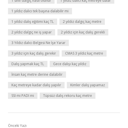
1 sınıf dalgıç nasıl olunur
1 yıldız dalıcı kaç metreye dalar
1 yıldız dalıcı tek başına dalabilir mi
1 yıldız dalış eğitimi kaç TL
2 yıldız dalgıç kaç metre
2 yıldız dalgıç ne iş yapar
2 yıldız için kaç dalış gerekli
3 Yıldız dalıcı Belgesi Ne İşe Yarar
3 yıldız için kaç dalış gerekir
CMAS 3 yıldız kaç metre
Dalış yapmak kaç TL
Gece dalışı kaç yıldız
İnsan kaç metre derine dalabilir
Kaç metreye kadar dalış yapılır
Kimler dalış yapamaz
SSI mi PADI mi
Tüpsüz dalış rekoru kaç metre
Önceki Yazı