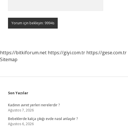
https://bitkiforum.net
https://giyi.com.tr
https://gese.com.tr
Sitemap
Sidebar
Son Yazılar
Kadının avret yerleri nerelerdir ?
Ağustos 7, 2026
Bebeklerde kalça çıkığı evde nasıl anlaşılır ?
Ağustos 6, 2026