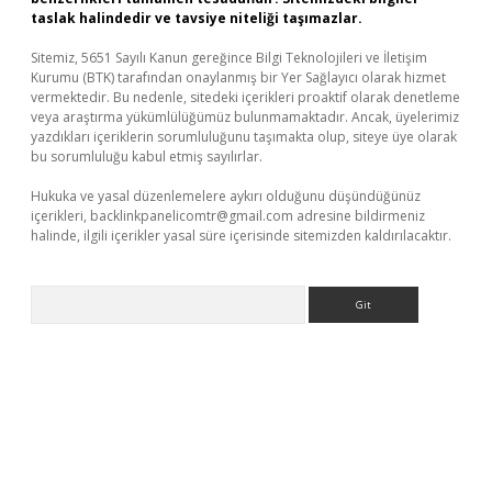
taslak halindedir ve tavsiye niteliği taşımazlar.
Sitemiz, 5651 Sayılı Kanun gereğince Bilgi Teknolojileri ve İletişim
Kurumu (BTK) tarafından onaylanmış bir Yer Sağlayıcı olarak hizmet
vermektedir. Bu nedenle, sitedeki içerikleri proaktif olarak denetleme
veya araştırma yükümlülüğümüz bulunmamaktadır. Ancak, üyelerimiz
yazdıkları içeriklerin sorumluluğunu taşımakta olup, siteye üye olarak
bu sorumluluğu kabul etmiş sayılırlar.
Hukuka ve yasal düzenlemelere aykırı olduğunu düşündüğünüz
içerikleri,
backlinkpanelicomtr@gmail.com
adresine bildirmeniz
halinde, ilgili içerikler yasal süre içerisinde sitemizden kaldırılacaktır.
Arama
x