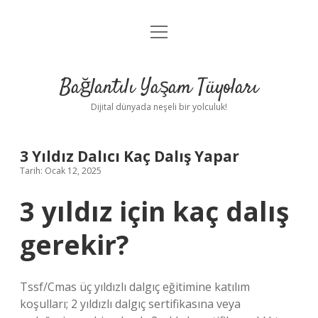
menüyü
Anasayfa
aç
Gizlilik Politikası
Bağlantılı Yaşam Tüyoları
Yasal Uyarı
Dijital dünyada neşeli bir yolculuk!
Hakkımızda
3 Yıldız Dalıcı Kaç Dalış Yapar
Tarih: Ocak 12, 2025
3 yıldız için kaç dalış
gerekir?
Tssf/Cmas üç yıldızlı dalgıç eğitimine katılım
koşulları; 2 yıldızlı dalgıç sertifikasına veya