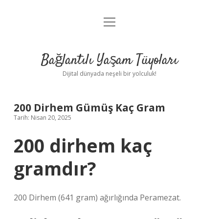
menüyü
Anasayfa
aç
Gizlilik Politikası
Bağlantılı Yaşam Tüyoları
Yasal Uyarı
Dijital dünyada neşeli bir yolculuk!
Hakkımızda
200 Dirhem Gümüş Kaç Gram
Tarih: Nisan 20, 2025
200 dirhem kaç
gramdır?
200 Dirhem (641 gram) ağırlığında Peramezat.