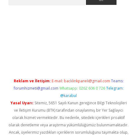
et x
Reklam ve İletişim:
E-mail:
backlinkpaneli@gmail.com
Teams:
forumhizmeti@gmail.com
Whatsapp: 0262 606 0 726
Telegram:
@karabul
Yasal Uyarı:
Sitemiz, 5651 Sayılı Kanun gereğince Bilgi Teknolojileri
ve İletişim Kurumu (BTK) tarafından onaylanmış bir Yer Sağlayıcı
olarak hizmet vermektedir. Bu nedenle, sitedeki içerikleri proaktif
olarak denetleme veya araştırma yükümlülüğümüz bulunmamaktadır.
Ancak, üyelerimiz yazdıkları içeriklerin sorumluluğunu taşımakta olup,