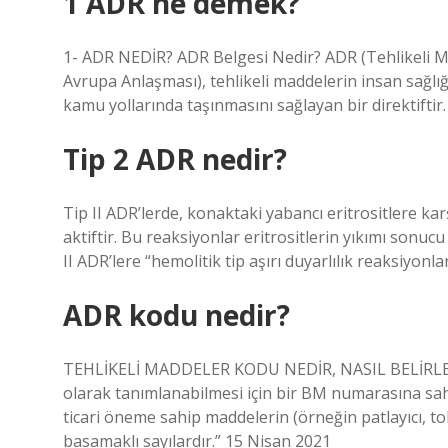
1 ADR ne demek?
1- ADR NEDİR? ADR Belgesi Nedir? ADR (Tehlikeli Ma
Avrupa Anlaşması), tehlikeli maddelerin insan sağlı
kamu yollarında taşınmasını sağlayan bir direktiftir.
Tip 2 ADR nedir?
Tip II ADR’lerde, konaktaki yabancı eritrositlere ka
aktiftir. Bu reaksiyonlar eritrositlerin yıkımı sonu
II ADR’lere “hemolitik tip aşırı duyarlılık reaksiyonlar
ADR kodu nedir?
TEHLİKELİ MADDELER KODU NEDİR, NASIL BELİRLENİ
olarak tanımlanabilmesi için bir BM numarasına sahi
ticari öneme sahip maddelerin (örneğin patlayıcı, t
basamaklı sayılardır.” 15 Nisan 2021