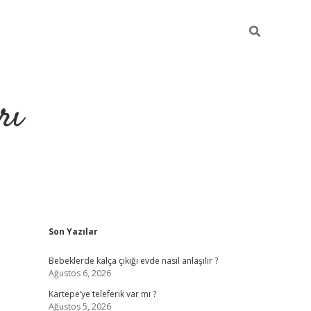
rı
Sidebar
Son Yazılar
hiltonbet x
Bebeklerde kalça çıkığı evde nasıl anlaşılır ?
Ağustos 6, 2026
Kartepe’ye teleferik var mı ?
Ağustos 5, 2026