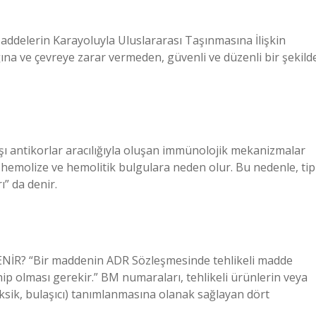
ddelerin Karayoluyla Uluslararası Taşınmasına İlişkin
ğına ve çevreye zarar vermeden, güvenli ve düzenli bir şekild
rşı antikorlar aracılığıyla oluşan immünolojik mekanizmalar
cu hemolize ve hemolitik bulgulara neden olur. Bu nedenle, tip
ı” da denir.
R? “Bir maddenin ADR Sözleşmesinde tehlikeli madde
p olması gerekir.” BM numaraları, tehlikeli ürünlerin veya
oksik, bulaşıcı) tanımlanmasına olanak sağlayan dört