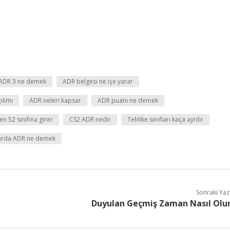
ADR 3 ne demek
ADR belgesi ne işe yarar
ılımı
ADR neleri kapsar
ADR puanı ne demek
n 52 sınıfına girer
CS2 ADR nedir
Tehlike sınıfları kaça ayrılır
larda ADR ne demek
Sonraki Yaz
Duyulan Geçmiş Zaman Nasıl Olu