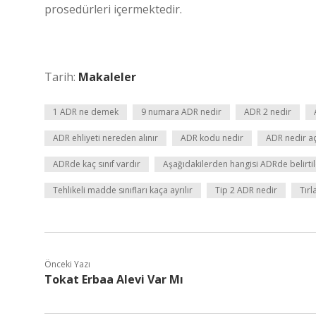
prosedürleri içermektedir.
Tarih:
Makaleler
1 ADR ne demek
9 numara ADR nedir
ADR 2 nedir
ADR ehliyeti nereden alınır
ADR kodu nedir
ADR nedir aç
ADRde kaç sınıf vardır
Aşağıdakilerden hangisi ADRde belirtile
Tehlikeli madde sınıfları kaça ayrılır
Tip 2 ADR nedir
Tır
Önceki Yazı
Tokat Erbaa Alevi Var Mı