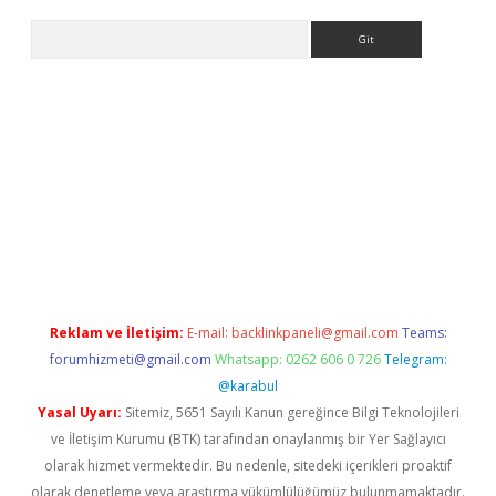
Arama
t x
Reklam ve İletişim:
E-mail:
backlinkpaneli@gmail.com
Teams:
forumhizmeti@gmail.com
Whatsapp: 0262 606 0 726
Telegram:
@karabul
Yasal Uyarı:
Sitemiz, 5651 Sayılı Kanun gereğince Bilgi Teknolojileri
ve İletişim Kurumu (BTK) tarafından onaylanmış bir Yer Sağlayıcı
olarak hizmet vermektedir. Bu nedenle, sitedeki içerikleri proaktif
olarak denetleme veya araştırma yükümlülüğümüz bulunmamaktadır.