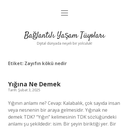
menüyü
Anasayfa
aç
Gizlilik Politikası
Bağlantılı Yaşam Tüyoları
Yasal Uyarı
Dijital dünyada neşeli bir yolculuk!
Hakkımızda
Etiket:
Zayıfın kökü nedir
Yığına Ne Demek
Tarih: Şubat 3, 2025
Yığının anlamı ne? Cevap: Kalabalık, çok sayıda insan
veya nesnenin bir araya gelmesidir. Yığınak ne
demek TDK? “Yığın” kelimesinin TDK sözlüğündeki
anlamı şu şekildedir: isim. Bir şeyin biriktiği yer. Bir