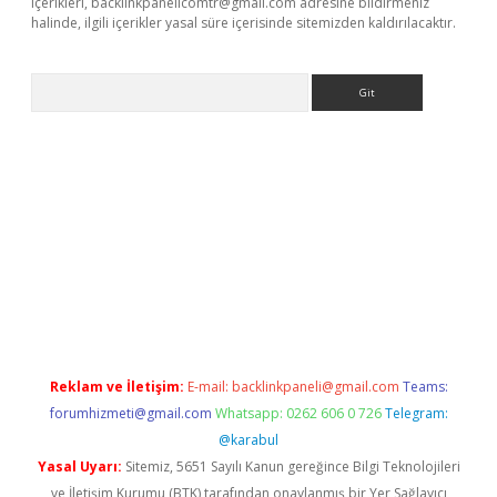
içerikleri,
backlinkpanelicomtr@gmail.com
adresine bildirmeniz
halinde, ilgili içerikler yasal süre içerisinde sitemizden kaldırılacaktır.
Arama
t x
Reklam ve İletişim:
E-mail:
backlinkpaneli@gmail.com
Teams:
forumhizmeti@gmail.com
Whatsapp: 0262 606 0 726
Telegram:
@karabul
Yasal Uyarı:
Sitemiz, 5651 Sayılı Kanun gereğince Bilgi Teknolojileri
ve İletişim Kurumu (BTK) tarafından onaylanmış bir Yer Sağlayıcı