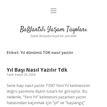
menüyü
Anasayfa
aç
Gizlilik Politikası
Bağlantılı Yaşam Tüyoları
Yasal Uyarı
Dijital dünyada neşeli bir yolculuk!
Hakkımızda
Etiket:
Yıl dönümü TDK nasıl yazılır
Yıl Başı Nasıl Yazılır Tdk
Tarih: Kasım 29, 2024
Sene başı nasıl yazılır TDK? Yeni Yıl kelimesinin
doğru yazımına ilişkin tutarlı bir görüştür. Bu
nedenle, “Yeni Yıl” kelimesini yazarken yazım
hatasından kaçınmak için “yıl” ve “başlangıç”