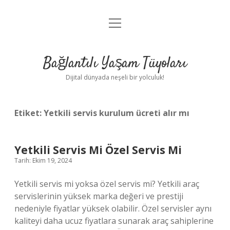
menüyü
Anasayfa
aç
Gizlilik Politikası
Bağlantılı Yaşam Tüyoları
Yasal Uyarı
Dijital dünyada neşeli bir yolculuk!
Hakkımızda
Etiket:
Yetkili servis kurulum ücreti alır mı
Yetkili Servis Mi Özel Servis Mi
Tarih: Ekim 19, 2024
Yetkili servis mi yoksa özel servis mi? Yetkili araç
servislerinin yüksek marka değeri ve prestiji
nedeniyle fiyatlar yüksek olabilir. Özel servisler aynı
kaliteyi daha ucuz fiyatlara sunarak araç sahiplerine