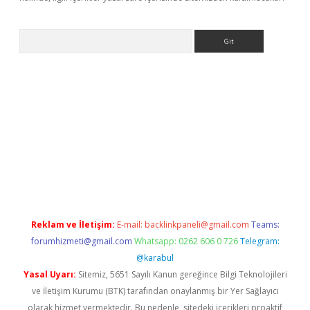
Arama
t x
Reklam ve İletişim:
E-mail:
backlinkpaneli@gmail.com
Teams:
forumhizmeti@gmail.com
Whatsapp: 0262 606 0 726
Telegram:
@karabul
Yasal Uyarı:
Sitemiz, 5651 Sayılı Kanun gereğince Bilgi Teknolojileri
ve İletişim Kurumu (BTK) tarafından onaylanmış bir Yer Sağlayıcı
olarak hizmet vermektedir. Bu nedenle, sitedeki içerikleri proaktif