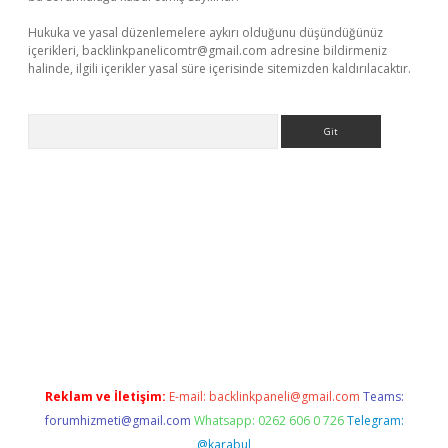
Hukuka ve yasal düzenlemelere aykırı olduğunu düşündüğünüz
içerikleri,
backlinkpanelicomtr@gmail.com
adresine bildirmeniz
halinde, ilgili içerikler yasal süre içerisinde sitemizden kaldırılacaktır.
Arama
 x
Reklam ve İletişim:
E-mail:
backlinkpaneli@gmail.com
Teams:
forumhizmeti@gmail.com
Whatsapp: 0262 606 0 726
Telegram:
@karabul