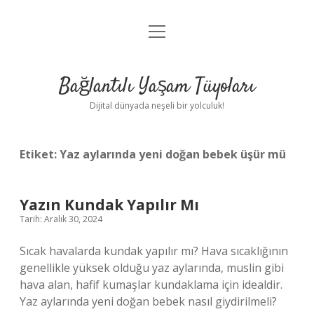
menüyü
Anasayfa
aç
Gizlilik Politikası
Bağlantılı Yaşam Tüyoları
Yasal Uyarı
Dijital dünyada neşeli bir yolculuk!
Hakkımızda
Etiket:
Yaz aylarında yeni doğan bebek üşür mü
Yazın Kundak Yapılır Mı
Tarih: Aralık 30, 2024
Sıcak havalarda kundak yapılır mı? Hava sıcaklığının
genellikle yüksek olduğu yaz aylarında, muslin gibi
hava alan, hafif kumaşlar kundaklama için idealdir.
Yaz aylarında yeni doğan bebek nasıl giydirilmeli?