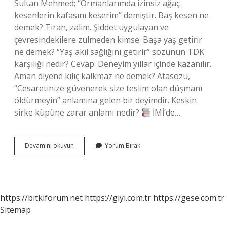
Sultan Mehmed; “Ormanlarımda izinsiz ağaç
kesenlerin kafasını keserim” demiştir. Baş kesen ne
demek? Tiran, zalim. Şiddet uygulayan ve
çevresindekilere zulmeden kimse. Başa yaş getirir
ne demek? “Yaş akıl sağlığını getirir” sözünün TDK
karşılığı nedir? Cevap: Deneyim yıllar içinde kazanılır.
Aman diyene kılıç kalkmaz ne demek? Atasözü,
“Cesaretinize güvenerek size teslim olan düşmanı
öldürmeyin” anlamına gelen bir deyimdir. Keskin
sirke küpüne zarar anlamı nedir?
İMİ’de…
Yaş
Devamını okuyun
Yorum Bırak
Kesen
Başkeser
Ne
Demek
https://bitkiforum.net
https://giyi.com.tr
https://gese.com.tr
Sitemap