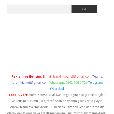
Arama
t x
Reklam ve İletişim:
E-mail:
backlinkpaneli@gmail.com
Teams:
forumhizmeti@gmail.com
Whatsapp: 0262 606 0 726
Telegram:
@karabul
Yasal Uyarı:
Sitemiz, 5651 Sayılı Kanun gereğince Bilgi Teknolojileri
ve İletişim Kurumu (BTK) tarafından onaylanmış bir Yer Sağlayıcı
olarak hizmet vermektedir. Bu nedenle, sitedeki içerikleri proaktif
olarak denetleme veya araştırma yükümlülüğümüz bulunmamaktadır.