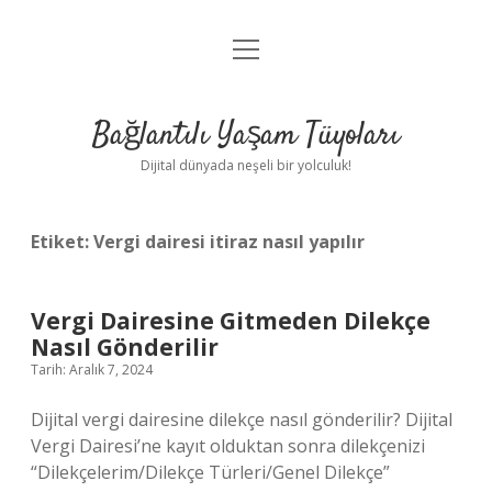
menüyü
Anasayfa
aç
Gizlilik Politikası
Bağlantılı Yaşam Tüyoları
Yasal Uyarı
Dijital dünyada neşeli bir yolculuk!
Hakkımızda
Etiket:
Vergi dairesi itiraz nasıl yapılır
Vergi Dairesine Gitmeden Dilekçe
Nasıl Gönderilir
Tarih: Aralık 7, 2024
Dijital vergi dairesine dilekçe nasıl gönderilir? Dijital
Vergi Dairesi’ne kayıt olduktan sonra dilekçenizi
“Dilekçelerim/Dilekçe Türleri/Genel Dilekçe”