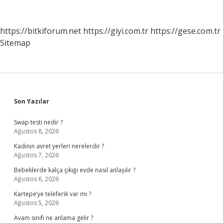
Dilekçe
Nasıl
Gönderilir
https://bitkiforum.net
https://giyi.com.tr
https://gese.com.tr
Sitemap
Sidebar
Son Yazılar
Swap testi nedir ?
Ağustos 8, 2026
Kadının avret yerleri nerelerdir ?
Ağustos 7, 2026
Bebeklerde kalça çıkığı evde nasıl anlaşılır ?
Ağustos 6, 2026
Kartepe’ye teleferik var mı ?
Ağustos 5, 2026
Avam sınıfı ne anlama gelir ?