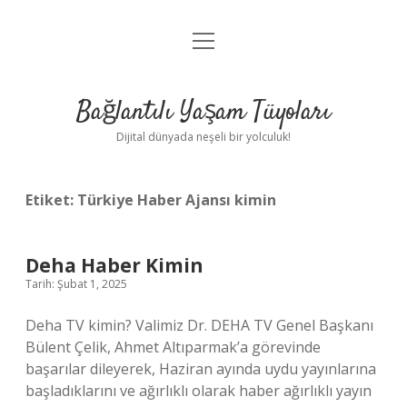
menüyü
Anasayfa
aç
Gizlilik Politikası
Bağlantılı Yaşam Tüyoları
Yasal Uyarı
Dijital dünyada neşeli bir yolculuk!
Hakkımızda
Etiket:
Türkiye Haber Ajansı kimin
Deha Haber Kimin
Tarih: Şubat 1, 2025
Deha TV kimin? Valimiz Dr. DEHA TV Genel Başkanı
Bülent Çelik, Ahmet Altıparmak’a görevinde
başarılar dileyerek, Haziran ayında uydu yayınlarına
başladıklarını ve ağırlıklı olarak haber ağırlıklı yayın