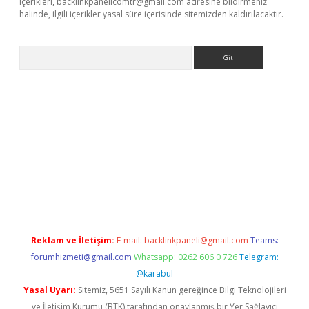
içerikleri,
backlinkpanelicomtr@gmail.com
adresine bildirmeniz
halinde, ilgili içerikler yasal süre içerisinde sitemizden kaldırılacaktır.
Arama
t x
Reklam ve İletişim:
E-mail:
backlinkpaneli@gmail.com
Teams:
forumhizmeti@gmail.com
Whatsapp: 0262 606 0 726
Telegram:
@karabul
Yasal Uyarı:
Sitemiz, 5651 Sayılı Kanun gereğince Bilgi Teknolojileri
ve İletişim Kurumu (BTK) tarafından onaylanmış bir Yer Sağlayıcı