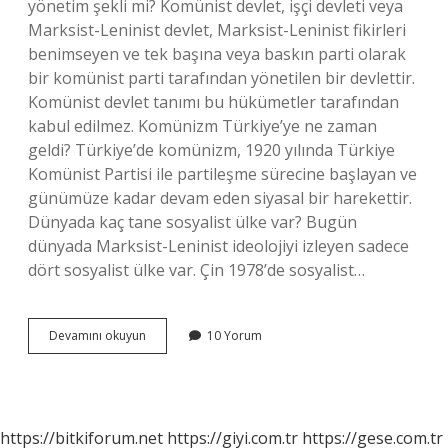
yönetim şekli mi? Komünist devlet, işçi devleti veya
Marksist-Leninist devlet, Marksist-Leninist fikirleri
benimseyen ve tek başına veya baskın parti olarak
bir komünist parti tarafından yönetilen bir devlettir.
Komünist devlet tanımı bu hükümetler tarafından
kabul edilmez. Komünizm Türkiye’ye ne zaman
geldi? Türkiye’de komünizm, 1920 yılında Türkiye
Komünist Partisi ile partileşme sürecine başlayan ve
günümüze kadar devam eden siyasal bir harekettir.
Dünyada kaç tane sosyalist ülke var? Bugün
dünyada Marksist-Leninist ideolojiyi izleyen sadece
dört sosyalist ülke var. Çin 1978’de sosyalist…
Komünizm
Devamını okuyun
10 Yorum
Ile
Yönetilen
Ülke
Var
Mı
https://bitkiforum.net
https://giyi.com.tr
https://gese.com.tr