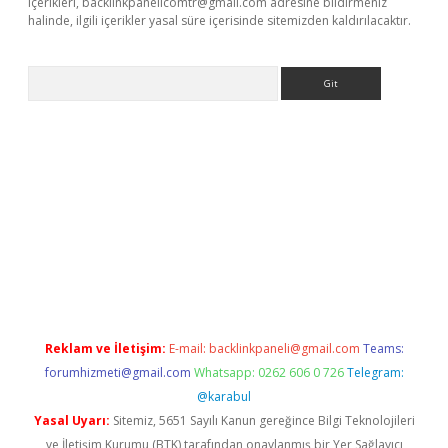
içerikleri,
backlinkpanelicomtr@gmail.com
adresine bildirmeniz
halinde, ilgili içerikler yasal süre içerisinde sitemizden kaldırılacaktır.
Arama
bet x
Reklam ve İletişim:
E-mail:
backlinkpaneli@gmail.com
Teams:
forumhizmeti@gmail.com
Whatsapp: 0262 606 0 726
Telegram:
@karabul
Yasal Uyarı:
Sitemiz, 5651 Sayılı Kanun gereğince Bilgi Teknolojileri
ve İletişim Kurumu (BTK) tarafından onaylanmış bir Yer Sağlayıcı