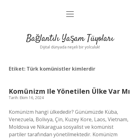
menüyü
Anasayfa
aç
Gizlilik Politikası
Bağlantılı Yaşam Tüyoları
Yasal Uyarı
Dijital dünyada neşeli bir yolculuk!
Hakkımızda
Etiket:
Türk komünistler kimlerdir
Komünizm Ile Yönetilen Ülke Var Mı
Tarih: Ekim 16, 2024
Komünizm hangi ülkededir? Günümüzde Küba,
Venezuela, Bolivya, Çin, Kuzey Kore, Laos, Vietnam,
Moldova ve Nikaragua sosyalist ve komünist
partiler tarafından yönetilmektedir. Komünizm