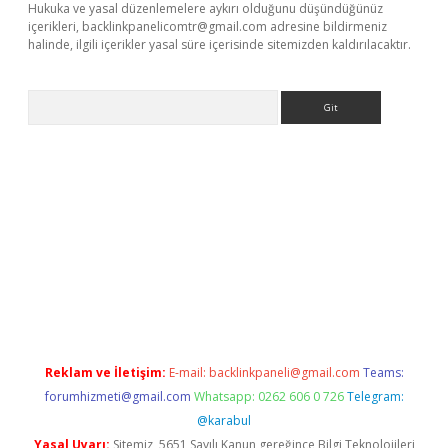
Hukuka ve yasal düzenlemelere aykırı olduğunu düşündüğünüz
içerikleri,
backlinkpanelicomtr@gmail.com
adresine bildirmeniz
halinde, ilgili içerikler yasal süre içerisinde sitemizden kaldırılacaktır.
Arama
t x
Reklam ve İletişim:
E-mail:
backlinkpaneli@gmail.com
Teams:
forumhizmeti@gmail.com
Whatsapp: 0262 606 0 726
Telegram:
@karabul
Yasal Uyarı:
Sitemiz, 5651 Sayılı Kanun gereğince Bilgi Teknolojileri