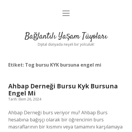
menüyü
Anasayfa
aç
Gizlilik Politikası
Bağlantılı Yaşam Tüyoları
Yasal Uyarı
Dijital dünyada neşeli bir yolculuk!
Hakkımızda
Etiket:
Tog bursu KYK bursuna engel mi
Ahbap Derneği Bursu Kyk Bursuna
Engel Mi
Tarih: Ekim 26, 2024
Ahbap Derneği burs veriyor mu? Ahbap Burs
hesabına bağışçı olarak bir öğrencinin burs
masraflarının bir kısmını veya tamamını karşılamaya