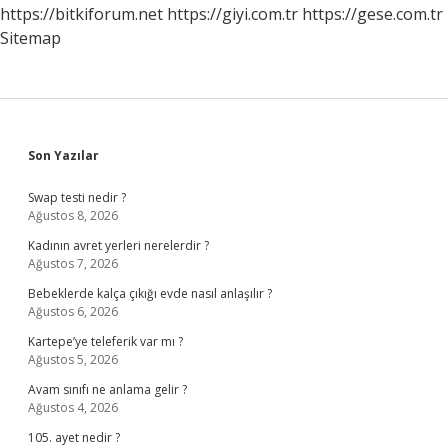
Engel
https://bitkiforum.net
https://giyi.com.tr
https://gese.com.tr
Mi
Sitemap
Sidebar
Son Yazılar
Swap testi nedir ?
Ağustos 8, 2026
Kadının avret yerleri nerelerdir ?
Ağustos 7, 2026
Bebeklerde kalça çıkığı evde nasıl anlaşılır ?
Ağustos 6, 2026
Kartepe’ye teleferik var mı ?
Ağustos 5, 2026
Avam sınıfı ne anlama gelir ?
Ağustos 4, 2026
105. ayet nedir ?