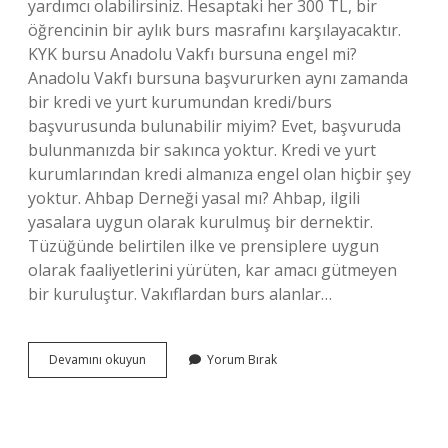
yardımcı olabilirsiniz. Hesaptaki her 300 TL, bir
öğrencinin bir aylık burs masrafını karşılayacaktır.
KYK bursu Anadolu Vakfı bursuna engel mi?
Anadolu Vakfı bursuna başvururken aynı zamanda
bir kredi ve yurt kurumundan kredi/burs
başvurusunda bulunabilir miyim? Evet, başvuruda
bulunmanızda bir sakınca yoktur. Kredi ve yurt
kurumlarından kredi almanıza engel olan hiçbir şey
yoktur. Ahbap Derneği yasal mı? Ahbap, ilgili
yasalara uygun olarak kurulmuş bir dernektir.
Tüzüğünde belirtilen ilke ve prensiplere uygun
olarak faaliyetlerini yürüten, kar amacı gütmeyen
bir kuruluştur. Vakıflardan burs alanlar…
Ahbap
Devamını okuyun
Yorum Bırak
Derneği
Bursu
Kyk
Bursuna