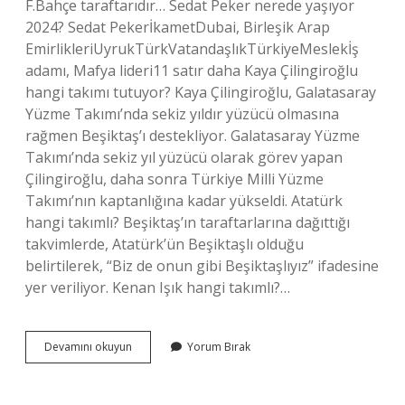
F.Bahçe taraftarıdır… Sedat Peker nerede yaşıyor
2024? Sedat PekerİkametDubai, Birleşik Arap
EmirlikleriUyrukTürkVatandaşlıkTürkiyeMeslekİş
adamı, Mafya lideri11 satır daha Kaya Çilingiroğlu
hangi takımı tutuyor? Kaya Çilingiroğlu, Galatasaray
Yüzme Takımı’nda sekiz yıldır yüzücü olmasına
rağmen Beşiktaş’ı destekliyor. Galatasaray Yüzme
Takımı’nda sekiz yıl yüzücü olarak görev yapan
Çilingiroğlu, daha sonra Türkiye Milli Yüzme
Takımı’nın kaptanlığına kadar yükseldi. Atatürk
hangi takımlı? Beşiktaş’ın taraftarlarına dağıttığı
takvimlerde, Atatürk’ün Beşiktaşlı olduğu
belirtilerek, “Biz de onun gibi Beşiktaşlıyız” ifadesine
yer veriliyor. Kenan Işık hangi takımlı?…
Sedat
Devamını okuyun
Yorum Bırak
Peker
Hangi
Takımı