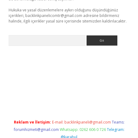
Hukuka ve yasal düzenlemelere aykırı olduğunu düşündüğünüz
içerikleri,
backlinkpanelicomtr@gmail.com
adresine bildirmeniz
halinde, ilgili içerikler yasal süre içerisinde sitemizden kaldırılacaktır.
Arama
t x
Reklam ve İletişim:
E-mail:
backlinkpaneli@gmail.com
Teams:
forumhizmeti@gmail.com
Whatsapp: 0262 606 0 726
Telegram:
@karabul