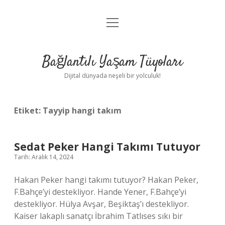
menüyü
Anasayfa
aç
Gizlilik Politikası
Bağlantılı Yaşam Tüyoları
Yasal Uyarı
Dijital dünyada neşeli bir yolculuk!
Hakkımızda
Etiket:
Tayyip hangi takım
Sedat Peker Hangi Takımı Tutuyor
Tarih: Aralık 14, 2024
Hakan Peker hangi takımı tutuyor? Hakan Peker,
F.Bahçe’yi destekliyor. Hande Yener, F.Bahçe’yi
destekliyor. Hülya Avşar, Beşiktaş’ı destekliyor.
Kaiser lakaplı sanatçı İbrahim Tatlıses sıkı bir