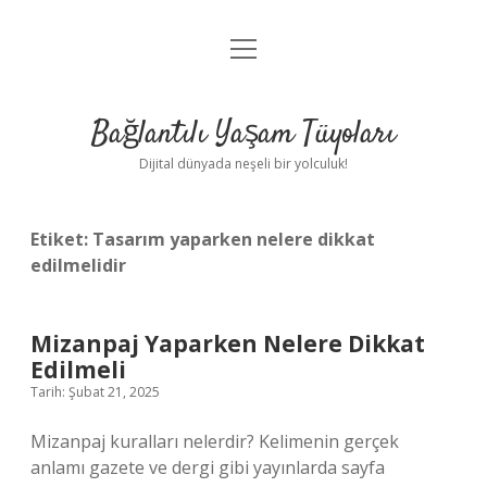
menüyü
Anasayfa
aç
Gizlilik Politikası
Bağlantılı Yaşam Tüyoları
Yasal Uyarı
Dijital dünyada neşeli bir yolculuk!
Hakkımızda
Etiket:
Tasarım yaparken nelere dikkat
edilmelidir
Mizanpaj Yaparken Nelere Dikkat
Edilmeli
Tarih: Şubat 21, 2025
Mizanpaj kuralları nelerdir? Kelimenin gerçek
anlamı gazete ve dergi gibi yayınlarda sayfa