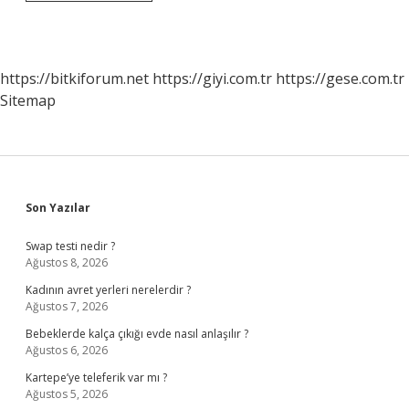
Yaparken
Nelere
Dikkat
Edilmeli
https://bitkiforum.net
https://giyi.com.tr
https://gese.com.tr
Sitemap
Sidebar
Son Yazılar
Swap testi nedir ?
Ağustos 8, 2026
Kadının avret yerleri nerelerdir ?
Ağustos 7, 2026
Bebeklerde kalça çıkığı evde nasıl anlaşılır ?
Ağustos 6, 2026
Kartepe’ye teleferik var mı ?
Ağustos 5, 2026