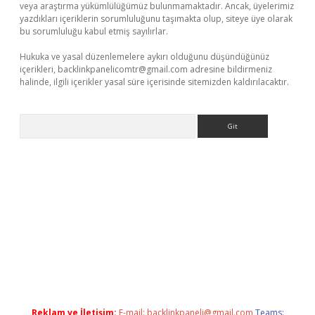
veya araştırma yükümlülüğümüz bulunmamaktadır. Ancak, üyelerimiz
yazdıkları içeriklerin sorumluluğunu taşımakta olup, siteye üye olarak
bu sorumluluğu kabul etmiş sayılırlar.
Hukuka ve yasal düzenlemelere aykırı olduğunu düşündüğünüz
içerikleri,
backlinkpanelicomtr@gmail.com
adresine bildirmeniz
halinde, ilgili içerikler yasal süre içerisinde sitemizden kaldırılacaktır.
Arama
 x
Reklam ve İletişim:
E-mail:
backlinkpaneli@gmail.com
Teams: