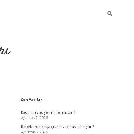
rı
Sidebar
Son Yazılar
hiltonbet x
Kadının avret yerleri nerelerdir ?
Ağustos 7, 2026
Bebeklerde kalça çıkığı evde nasıl anlaşılır ?
Ağustos 6, 2026