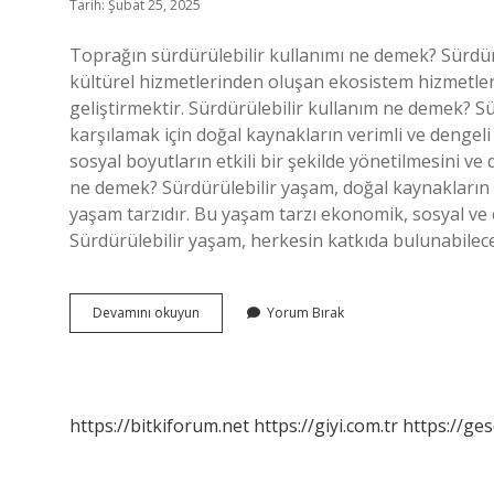
Tarih: Şubat 25, 2025
Toprağın sürdürülebilir kullanımı ne demek? Sürdür
kültürel hizmetlerinden oluşan ekosistem hizmetleri 
geliştirmektir. Sürdürülebilir kullanım ne demek? Sür
karşılamak için doğal kaynakların verimli ve dengeli
sosyal boyutların etkili bir şekilde yönetilmesini v
ne demek? Sürdürülebilir yaşam, doğal kaynakların ve 
yaşam tarzıdır. Bu yaşam tarzı ekonomik, sosyal ve 
Sürdürülebilir yaşam, herkesin katkıda bulunabilece
Sürdürülebilir
Devamını okuyun
Yorum Bırak
Arazi
Kullanımı
Ne
Demek
https://bitkiforum.net
https://giyi.com.tr
https://ges