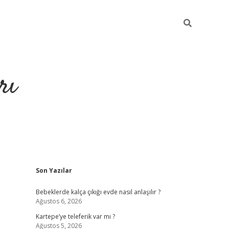
rı
Sidebar
Son Yazılar
hiltonbet x
Bebeklerde kalça çıkığı evde nasıl anlaşılır ?
Ağustos 6, 2026
Kartepe’ye teleferik var mı ?
Ağustos 5, 2026