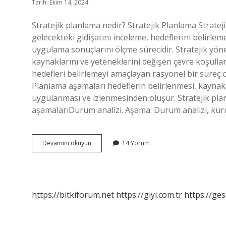
Tarih: Ekim 14, 2024
Stratejik planlama nedir? Stratejik Planlama Strat
gelecekteki gidişatını inceleme, hedeflerini belirlem
uygulama sonuçlarını ölçme sürecidir. Stratejik yöne
kaynaklarını ve yeteneklerini değişen çevre koşullar
hedefleri belirlemeyi amaçlayan rasyonel bir süreç
Planlama aşamaları hedeflerin belirlenmesi, kaynakla
uygulanması ve izlenmesinden oluşur. Stratejik plan
aşamalarıDurum analizi. Aşama: Durum analizi, kurul
Stratejik
Devamını okuyun
14 Yorum
Planlama
Yaklaşımı
Nedir
https://bitkiforum.net
https://giyi.com.tr
https://ges