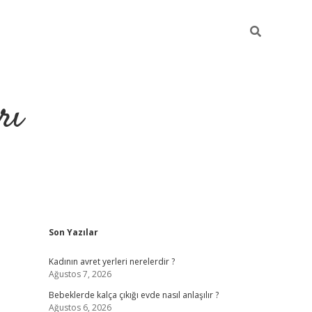
rı
Sidebar
Son Yazılar
hiltonbet x
Kadının avret yerleri nerelerdir ?
Ağustos 7, 2026
Bebeklerde kalça çıkığı evde nasıl anlaşılır ?
Ağustos 6, 2026