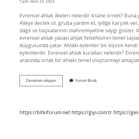
Tarih: Ekim 26, 2024
Evrensel ahlak ilkeleri nelerdir 4 tane örnek? Buna 
Aileye destek ol, gruba yardım et, iyiliğe karşılık ver
dağıt ve başkalarının mahremiyetine saygı göster. K
evrensel ahlak yasası ahlak felsefesinin temel taşlar
duygusunda yatar. Ahlaki eylemler bir kişinin kendi
eylemlerdir. Evrensel ahlak kuralları nelerdir? Evrense
arasında ortak bir ahlaki temel oluşturmayı amaçlar.
Evrensel
Devamını okuyun
Yorum Bırak
Ahlak
Yasası
Nedir
Felsefe
https://bitkiforum.net
https://giyi.com.tr
https://ges