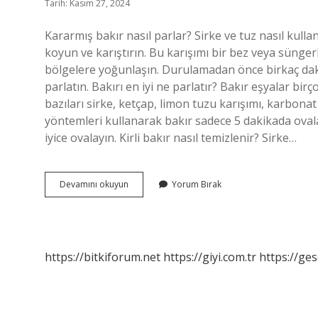
Tarih: Kasım 27, 2024
Kararmış bakır nasıl parlar? Sirke ve tuz nasıl kulla
koyun ve karıştırın. Bu karışımı bir bez veya sünge
bölgelere yoğunlaşın. Durulamadan önce birkaç dakik
parlatın. Bakırı en iyi ne parlatır? Bakır eşyalar bi
bazıları sirke, ketçap, limon tuzu karışımı, karbona
yöntemleri kullanarak bakır sadece 5 dakikada ovalan
iyice ovalayın. Kirli bakır nasıl temizlenir? Sirke…
Bakır
Devamını okuyun
Yorum Bırak
Neyle
Parlatılır
https://bitkiforum.net
https://giyi.com.tr
https://ges