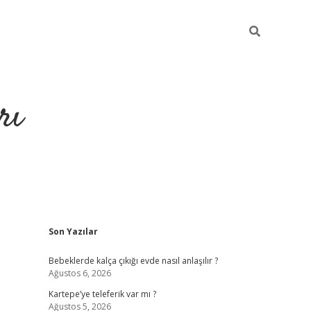
rı
Sidebar
Son Yazılar
hiltonbet x
Bebeklerde kalça çıkığı evde nasıl anlaşılır ?
Ağustos 6, 2026
Kartepe’ye teleferik var mı ?
Ağustos 5, 2026