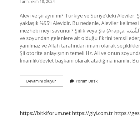
Tarih: Ekim 18, 2024
Alevi ve şii aynı mı? Türkiye ve Suriye’deki Aleviler
yaklaşık %95’i Alevidir. Bu nedenle, Aleviler kelimesi 
mezhebi neyi savunur? Şiilik veya Şia (Arapça: اَلشِّيعَة eş-Şia, Farsça: شِیعَه Şia) devlet yönetiminin Muhammed Ali
ve soyundan gelenlere ait olduğu fikrini temsil ede
yanılmaz ve Allah tarafından imam olarak seçildikle
Şii otorite anlayışının temeli Hz. Ali ve onun soyun
İmamlık/devlet başkanı olarak atadığına inanılır. B
Şii
Devamını okuyun
Yorum Bırak
Ve
Alevî
Arasındaki
Fark
Nedir
https://bitkiforum.net
https://giyi.com.tr
https://ges