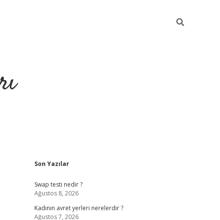
rı
Sidebar
Son Yazılar
hiltonbet x
Swap testi nedir ?
Ağustos 8, 2026
Kadının avret yerleri nerelerdir ?
Ağustos 7, 2026