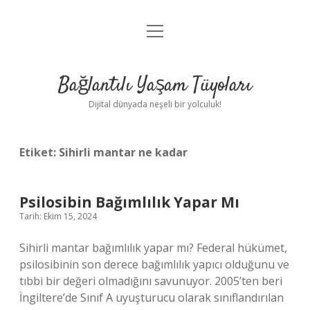
menüyü
Anasayfa
aç
Gizlilik Politikası
Bağlantılı Yaşam Tüyoları
Yasal Uyarı
Dijital dünyada neşeli bir yolculuk!
Hakkımızda
Etiket:
Sihirli mantar ne kadar
Psilosibin Bağımlılık Yapar Mı
Tarih: Ekim 15, 2024
Sihirli mantar bağımlılık yapar mı? Federal hükümet,
psilosibinin son derece bağımlılık yapıcı olduğunu ve
tıbbi bir değeri olmadığını savunuyor. 2005’ten beri
İngiltere’de Sınıf A uyuşturucu olarak sınıflandırılan