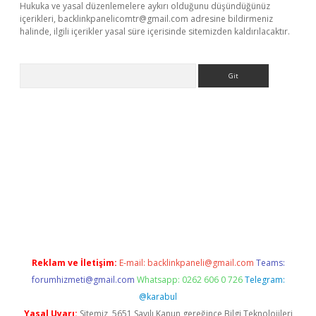
Hukuka ve yasal düzenlemelere aykırı olduğunu düşündüğünüz
içerikleri,
backlinkpanelicomtr@gmail.com
adresine bildirmeniz
halinde, ilgili içerikler yasal süre içerisinde sitemizden kaldırılacaktır.
Arama
t x
Reklam ve İletişim:
E-mail:
backlinkpaneli@gmail.com
Teams:
forumhizmeti@gmail.com
Whatsapp: 0262 606 0 726
Telegram:
@karabul
Yasal Uyarı:
Sitemiz, 5651 Sayılı Kanun gereğince Bilgi Teknolojileri