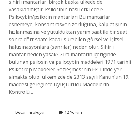
sihirli mantarlar, birçok başka ülkede de
yasaklanmıştır. Psilosibin nasıl etki eder?
Psilocybin/psilocin mantarları Bu mantarlar
esnemeye, konsantrasyon zorluğuna, kalp atışının
hızlanmasına ve yutulduktan yarım saat ile bir saat
sonra dört saate kadar sürebilen görsel ve işitsel
halüsinasyonlara (sanrılar) neden olur. Sihirli
mantar neden yasak? Zira mantarın içeriğinde
bulunan psilosin ve psilocybin maddeleri 1971 tarihli
Psikotrop Maddeler Sözleşmesi’nin Ek 1’inde yer
almakta olup, ülkemizde de 2313 sayılı Kanun’un 19.
maddesi gereğince Uyuşturucu Maddelerin
Kontrolü…
Psilosibin
Devamını okuyun
12 Yorum
Bağımlılık
Yapar
Mı