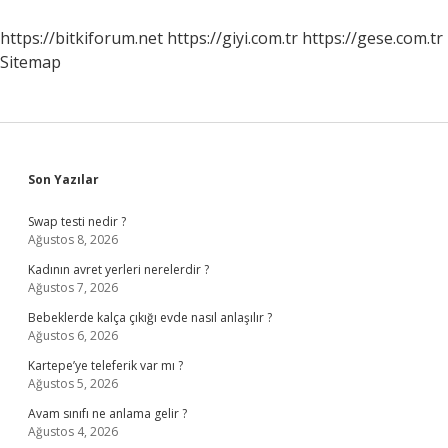
Öğretmenlik
Yapılır
https://bitkiforum.net
https://giyi.com.tr
https://gese.com.tr
Mı
Sitemap
Sidebar
Son Yazılar
Swap testi nedir ?
Ağustos 8, 2026
Kadının avret yerleri nerelerdir ?
Ağustos 7, 2026
Bebeklerde kalça çıkığı evde nasıl anlaşılır ?
Ağustos 6, 2026
Kartepe’ye teleferik var mı ?
Ağustos 5, 2026
Avam sınıfı ne anlama gelir ?
Ağustos 4, 2026