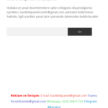
Hukuka ve yasal düzenlemelere aykırı olduğunu düşündüğünüz
içerikleri,
backlinkpanelicomtr@gmail.com
adresine bildirmeniz
halinde, ilgili içerikler yasal süre içerisinde sitemizden kaldırılacaktır.
Arama
t x
Reklam ve İletişim:
E-mail:
backlinkpaneli@gmail.com
Teams:
forumhizmeti@gmail.com
Whatsapp: 0262 606 0 726
Telegram:
@karabul