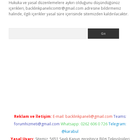
Hukuka ve yasal düzenlemelere aykırı olduğunu düşündüğünüz
içerikleri,
backlinkpanelicomtr@gmail.com
adresine bildirmeniz
halinde, ilgili içerikler yasal süre içerisinde sitemizden kaldırılacaktır.
Arama
t x
Reklam ve İletişim:
E-mail:
backlinkpaneli@gmail.com
Teams:
forumhizmeti@gmail.com
Whatsapp: 0262 606 0 726
Telegram:
@karabul
Yasal Uyarı:
Sitemiz, 5651 Sayılı Kanun gereğince Bilgi Teknolojileri