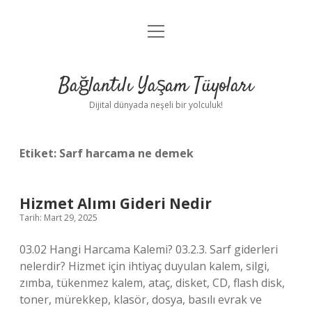
menüyü
Anasayfa
aç
Gizlilik Politikası
Bağlantılı Yaşam Tüyoları
Yasal Uyarı
Dijital dünyada neşeli bir yolculuk!
Hakkımızda
Etiket:
Sarf harcama ne demek
Hizmet Alımı Gideri Nedir
Tarih: Mart 29, 2025
03.02 Hangi Harcama Kalemi? 03.2.3. Sarf giderleri
nelerdir? Hizmet için ihtiyaç duyulan kalem, silgi,
zımba, tükenmez kalem, ataç, disket, CD, flash disk,
toner, mürekkep, klasör, dosya, basılı evrak ve