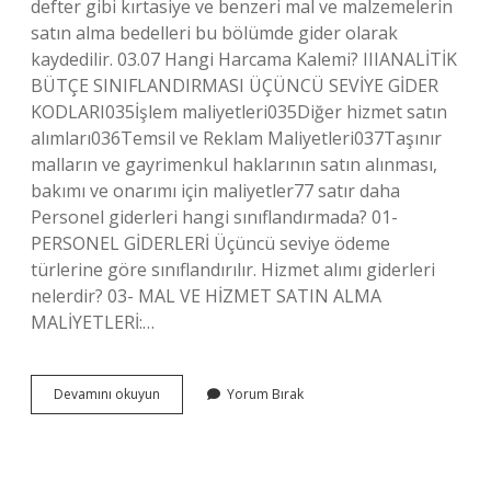
defter gibi kırtasiye ve benzeri mal ve malzemelerin
satın alma bedelleri bu bölümde gider olarak
kaydedilir. 03.07 Hangi Harcama Kalemi? IIIANALİTİK
BÜTÇE SINIFLANDIRMASI ÜÇÜNCÜ SEVİYE GİDER
KODLARI035İşlem maliyetleri035Diğer hizmet satın
alımları036Temsil ve Reklam Maliyetleri037Taşınır
malların ve gayrimenkul haklarının satın alınması,
bakımı ve onarımı için maliyetler77 satır daha
Personel giderleri hangi sınıflandırmada? 01-
PERSONEL GİDERLERİ Üçüncü seviye ödeme
türlerine göre sınıflandırılır. Hizmet alımı giderleri
nelerdir? 03- MAL VE HİZMET SATIN ALMA
MALİYETLERİ:…
Hizmet
Devamını okuyun
Yorum Bırak
Alımı
Gideri
Nedir