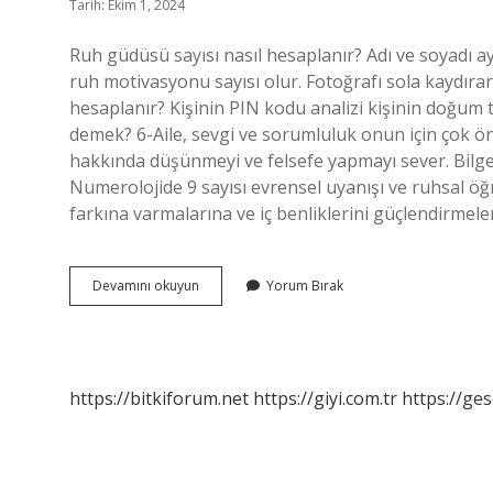
Tarih: Ekim 1, 2024
Ruh güdüsü sayısı nasıl hesaplanır? Adı ve soyadı ay
ruh motivasyonu sayısı olur. Fotoğrafı sola kaydırara
hesaplanır? Kişinin PIN kodu analizi kişinin doğum 
demek? 6-Aile, sevgi ve sorumluluk onun için çok ön
hakkında düşünmeyi ve felsefe yapmayı sever. Bilge
Numerolojide 9 sayısı evrensel uyanışı ve ruhsal öğ
farkına varmalarına ve iç benliklerini güçlendirme
Ruh
Devamını okuyun
Yorum Bırak
Kodu
Nasıl
Hesaplanır
https://bitkiforum.net
https://giyi.com.tr
https://ges