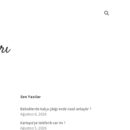
rı
Sidebar
Son Yazılar
hiltonbet x
Bebeklerde kalça çıkığı evde nasıl anlaşılır ?
Ağustos 6, 2026
Kartepe’ye teleferik var mı ?
Ağustos 5, 2026