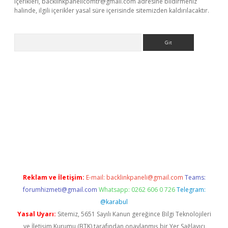
içerikleri,
backlinkpanelicomtr@gmail.com
adresine bildirmeniz
halinde, ilgili içerikler yasal süre içerisinde sitemizden kaldırılacaktır.
Arama
t x
Reklam ve İletişim:
E-mail:
backlinkpaneli@gmail.com
Teams:
forumhizmeti@gmail.com
Whatsapp: 0262 606 0 726
Telegram:
@karabul
Yasal Uyarı:
Sitemiz, 5651 Sayılı Kanun gereğince Bilgi Teknolojileri
ve İletişim Kurumu (BTK) tarafından onaylanmış bir Yer Sağlayıcı