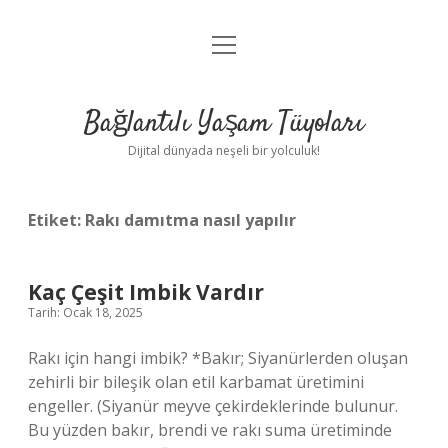
menüyü
Anasayfa
aç
Gizlilik Politikası
Bağlantılı Yaşam Tüyoları
Yasal Uyarı
Dijital dünyada neşeli bir yolculuk!
Hakkımızda
Etiket:
Rakı damıtma nasıl yapılır
Kaç Çeşit Imbik Vardır
Tarih: Ocak 18, 2025
Rakı için hangi imbik? *Bakır; Siyanürlerden oluşan
zehirli bir bileşik olan etil karbamat üretimini
engeller. (Siyanür meyve çekirdeklerinde bulunur.
Bu yüzden bakır, brendi ve rakı suma üretiminde