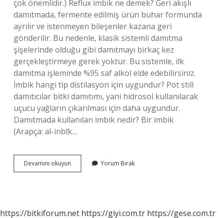
çok önemlidir.) Reflux imbik ne demek? Geri akışlı
damıtmada, fermente edilmiş ürün buhar formunda
ayrılır ve istenmeyen bileşenler kazana geri
gönderilir. Bu nedenle, klasik sistemli damıtma
şişelerinde olduğu gibi damıtmayı birkaç kez
gerçekleştirmeye gerek yoktur. Bu sistemle, ilk
damıtma işleminde %95 saf alkol elde edebilirsiniz.
İmbik hangi tip distilasyon için uygundur? Pot still
damıtıcılar bitki damıtımı, yani hidrosol kullanılarak
uçucu yağların çıkarılması için daha uygundur.
Damıtmada kullanılan imbik nedir? Bir imbik
(Arapça: al-inbīk…
Kaç
Devamını okuyun
Yorum Bırak
Çeşit
Imbik
Vardır
https://bitkiforum.net
https://giyi.com.tr
https://gese.com.tr