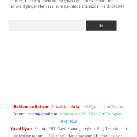
içerikleri,
backlinkpanelicomtr@gmail.com
adresine bildirmeniz
halinde, ilgili içerikler yasal süre içerisinde sitemizden kaldırılacaktır.
Arama
t x
Reklam ve İletişim:
E-mail:
backlinkpaneli@gmail.com
Teams:
forumhizmeti@gmail.com
Whatsapp: 0262 606 0 726
Telegram:
@karabul
Yasal Uyarı:
Sitemiz, 5651 Sayılı Kanun gereğince Bilgi Teknolojileri
ve İletişim Kurumu (BTK) tarafından onaylanmış bir Yer Sağlayıcı