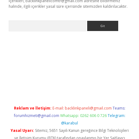
içerikleri,
backlinkpanelicomtr@gmail.com
adresine bildirmeniz
halinde, ilgili içerikler yasal süre içerisinde sitemizden kaldırılacaktır.
Arama
t x
Reklam ve İletişim:
E-mail:
backlinkpaneli@gmail.com
Teams:
forumhizmeti@gmail.com
Whatsapp: 0262 606 0 726
Telegram:
@karabul
Yasal Uyarı:
Sitemiz, 5651 Sayılı Kanun gereğince Bilgi Teknolojileri
ve İletişim Kurumu (BTK) tarafından onaylanmış bir Yer Sağlayıcı