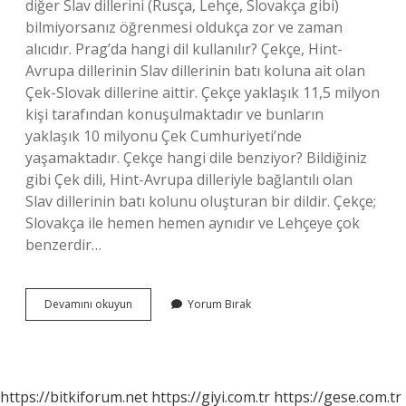
diğer Slav dillerini (Rusça, Lehçe, Slovakça gibi)
bilmiyorsanız öğrenmesi oldukça zor ve zaman
alıcıdır. Prag’da hangi dil kullanılır? Çekçe, Hint-
Avrupa dillerinin Slav dillerinin batı koluna ait olan
Çek-Slovak dillerine aittir. Çekçe yaklaşık 11,5 milyon
kişi tarafından konuşulmaktadır ve bunların
yaklaşık 10 milyonu Çek Cumhuriyeti’nde
yaşamaktadır. Çekçe hangi dile benziyor? Bildiğiniz
gibi Çek dili, Hint-Avrupa dilleriyle bağlantılı olan
Slav dillerinin batı kolunu oluşturan bir dildir. Çekçe;
Slovakça ile hemen hemen aynıdır ve Lehçeye çok
benzerdir…
Çekya
Devamını okuyun
Yorum Bırak
Da
Ingilizce
Konuşuluyor
Mu
https://bitkiforum.net
https://giyi.com.tr
https://gese.com.tr