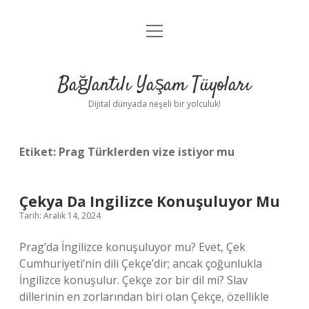
menüyü
Anasayfa
aç
Gizlilik Politikası
Bağlantılı Yaşam Tüyoları
Yasal Uyarı
Dijital dünyada neşeli bir yolculuk!
Hakkımızda
Etiket:
Prag Türklerden vize istiyor mu
Çekya Da Ingilizce Konuşuluyor Mu
Tarih: Aralık 14, 2024
Prag’da İngilizce konuşuluyor mu? Evet, Çek
Cumhuriyeti’nin dili Çekçe’dir; ancak çoğunlukla
İngilizce konuşulur. Çekçe zor bir dil mi? Slav
dillerinin en zorlarından biri olan Çekçe, özellikle