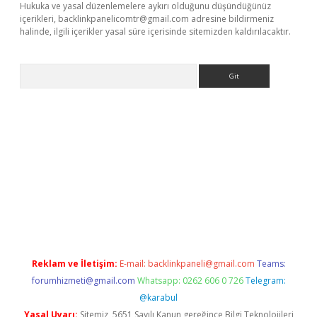
Hukuka ve yasal düzenlemelere aykırı olduğunu düşündüğünüz
içerikleri,
backlinkpanelicomtr@gmail.com
adresine bildirmeniz
halinde, ilgili içerikler yasal süre içerisinde sitemizden kaldırılacaktır.
Arama
et x
Reklam ve İletişim:
E-mail:
backlinkpaneli@gmail.com
Teams:
forumhizmeti@gmail.com
Whatsapp: 0262 606 0 726
Telegram:
@karabul
Yasal Uyarı:
Sitemiz, 5651 Sayılı Kanun gereğince Bilgi Teknolojileri