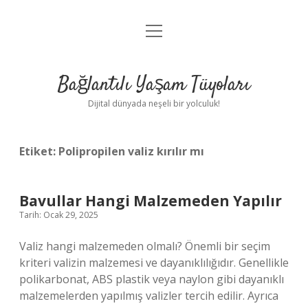
menüyü
Anasayfa
aç
Gizlilik Politikası
Bağlantılı Yaşam Tüyoları
Yasal Uyarı
Dijital dünyada neşeli bir yolculuk!
Hakkımızda
Etiket:
Polipropilen valiz kırılır mı
Bavullar Hangi Malzemeden Yapılır
Tarih: Ocak 29, 2025
Valiz hangi malzemeden olmalı? Önemli bir seçim
kriteri valizin malzemesi ve dayanıklılığıdır. Genellikle
polikarbonat, ABS plastik veya naylon gibi dayanıklı
malzemelerden yapılmış valizler tercih edilir. Ayrıca