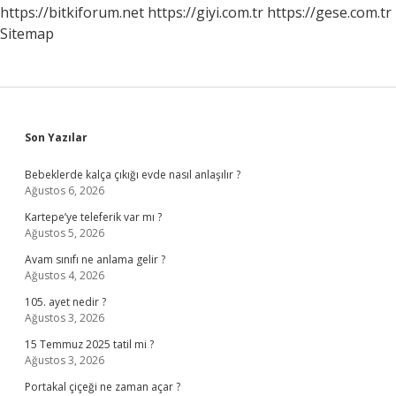
https://bitkiforum.net
https://giyi.com.tr
https://gese.com.tr
Sitemap
Sidebar
Son Yazılar
Bebeklerde kalça çıkığı evde nasıl anlaşılır ?
Ağustos 6, 2026
Kartepe’ye teleferik var mı ?
Ağustos 5, 2026
Avam sınıfı ne anlama gelir ?
Ağustos 4, 2026
105. ayet nedir ?
Ağustos 3, 2026
15 Temmuz 2025 tatil mi ?
Ağustos 3, 2026
Portakal çiçeği ne zaman açar ?