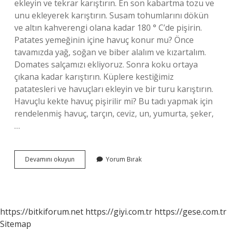
ekleyin ve tekrar karıştırın. En son kabartma tozu ve
unu ekleyerek karıştırın. Susam tohumlarını dökün
ve altın kahverengi olana kadar 180 ° C’de pişirin.
Patates yemeğinin içine havuç konur mu? Önce
tavamızda yağ, soğan ve biber alalım ve kızartalım.
Domates salçamızı ekliyoruz. Sonra koku ortaya
çıkana kadar karıştırın. Küplere kestiğimiz
patatesleri ve havuçları ekleyin ve bir turu karıştırın.
Havuçlu kekte havuç pişirilir mi? Bu tadı yapmak için
rendelenmiş havuç, tarçın, ceviz, un, yumurta, şeker,
…
Patatesli
Devamını okuyun
Yorum Bırak
Keke
Havuç
Konur
Mu
https://bitkiforum.net
https://giyi.com.tr
https://gese.com.tr
Sitemap