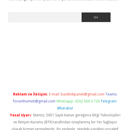
Arama
t x
Reklam ve İletişim:
E-mail:
backlinkpaneli@gmail.com
Teams:
forumhizmeti@gmail.com
Whatsapp: 0262 606 0 726
Telegram:
@karabul
Yasal Uyarı:
Sitemiz, 5651 Sayılı Kanun gereğince Bilgi Teknolojileri
ve İletişim Kurumu (BTK) tarafından onaylanmış bir Yer Sağlayıcı
olarak hizmet vermektedir. Bu nedenle, sitedeki içerikleri proaktif