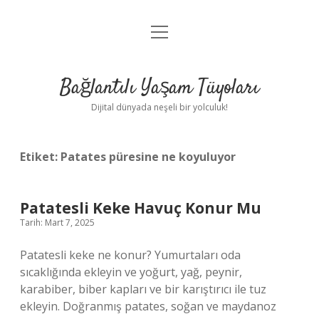
menüyü
Anasayfa
aç
Gizlilik Politikası
Bağlantılı Yaşam Tüyoları
Yasal Uyarı
Dijital dünyada neşeli bir yolculuk!
Hakkımızda
Etiket:
Patates püresine ne koyuluyor
Patatesli Keke Havuç Konur Mu
Tarih: Mart 7, 2025
Patatesli keke ne konur? Yumurtaları oda
sıcaklığında ekleyin ve yoğurt, yağ, peynir,
karabiber, biber kapları ve bir karıştırıcı ile tuz
ekleyin. Doğranmış patates, soğan ve maydanoz