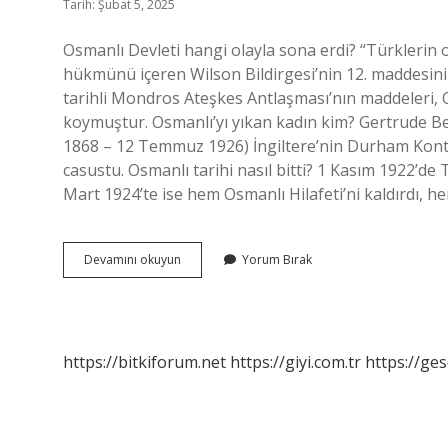
Tarih: Şubat 5, 2025
Osmanlı Devleti hangi olayla sona erdi? “Türklerin 
hükmünü içeren Wilson Bildirgesi’nin 12. maddesini
tarihli Mondros Ateşkes Antlaşması’nın maddeleri, O
koymuştur. Osmanlı’yı yıkan kadın kim? Gertrude Be
1868 – 12 Temmuz 1926) İngiltere’nin Durham Kontluğ
casustu. Osmanlı tarihi nasıl bitti? 1 Kasım 1922’de 
Mart 1924’te ise hem Osmanlı Hilafeti’ni kaldırdı,
Osmanlıyı
Devamını okuyun
Yorum Bırak
Ne
Bitirdi
https://bitkiforum.net
https://giyi.com.tr
https://ges