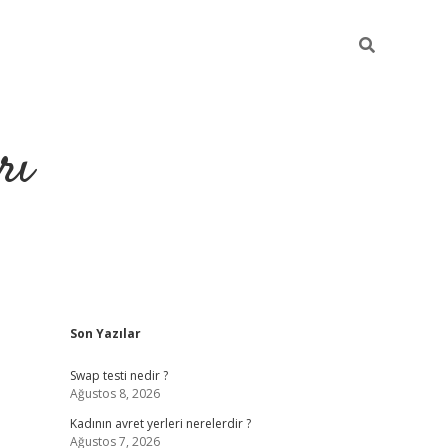
rı
Sidebar
Son Yazılar
hiltonbet x
Swap testi nedir ?
Ağustos 8, 2026
Kadının avret yerleri nerelerdir ?
Ağustos 7, 2026