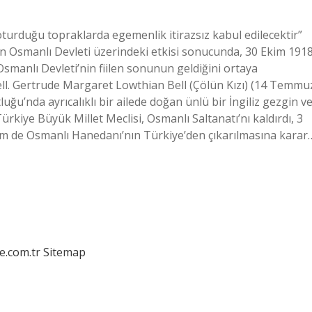
oturduğu topraklarda egemenlik itirazsız kabul edilecektir”
n Osmanlı Devleti üzerindeki etkisi sonucunda, 30 Ekim 191
smanlı Devleti’nin fiilen sonunun geldiğini ortaya
ll. Gertrude Margaret Lowthian Bell (Çölün Kızı) (14 Temmu
u’nda ayrıcalıklı bir ailede doğan ünlü bir İngiliz gezgin v
Türkiye Büyük Millet Meclisi, Osmanlı Saltanatı’nı kaldırdı, 3
 hem de Osmanlı Hanedanı’nın Türkiye’den çıkarılmasına karar
e.com.tr
Sitemap