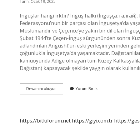
Tarih: Ocak 19, 2025
Inguşlar hangi ırktır? İnguş halkı (İnguşça: галгай)
Federasyonu’nun bir parçası olan İnguşetya’da ya
Müslümandır ve Çeçence’ye yakın bir dil olan İnguş
Şubat 1944’te Çeçen-İnguş sürgününden sonra Kuze
adlandırılan Angusht’un eski yerleşim yerinden gelme
çoğunlukla İnguşetya’da yaşamaktadır. Dağıstanlılar
kamuoyunda Adige olmayan tüm Kuzey Kafkasyalılar
Dağıstan) kapsayacak şekilde yaygın olarak kullanıl
Inguşlar
Devamını okuyun
Yorum Bırak
Çerkes
Mi
https://bitkiforum.net
https://giyi.com.tr
https://ges