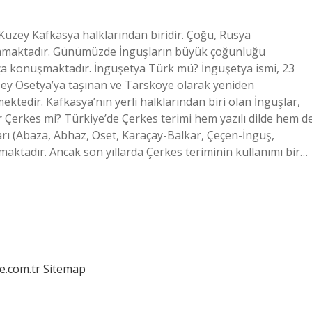
, Kuzey Kafkasya halklarından biridir. Çoğu, Rusya
şamaktadır. Günümüzde İnguşların büyük çoğunluğu
ça konuşmaktadır. İnguşetya Türk mü? İnguşetya ismi, 23
y Osetya’ya taşınan ve Tarskoye olarak yeniden
ktedir. Kafkasya’nın yerli halklarından biri olan İnguşlar,
 Çerkes mi? Türkiye’de Çerkes terimi hem yazılı dilde hem d
ı (Abaza, Abhaz, Oset, Karaçay-Balkar, Çeçen-İnguş,
maktadır. Ancak son yıllarda Çerkes teriminin kullanımı bir…
e.com.tr
Sitemap