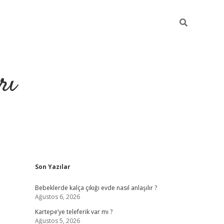
rı
Sidebar
Son Yazılar
hiltonbet x
Bebeklerde kalça çıkığı evde nasıl anlaşılır ?
Ağustos 6, 2026
Kartepe’ye teleferik var mı ?
Ağustos 5, 2026