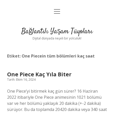
menüyü
Anasayfa
aç
Gizlilik Politikası
Bağlantılı Yaşam Tüyoları
Yasal Uyarı
Dijital dünyada neşeli bir yolculuk!
Hakkımızda
Etiket:
One Piecein tüm bölümleri kaç saat
One Piece Kaç Yıla Biter
Tarih: Ekim 16, 2024
One Piece’yi bitirmek kaç gün sürer? 16 Haziran
2022 itibariyle One Piece animesinin 1021 bölümü
var ve her bölümü yaklaşık 20 dakika (+-2 dakika)
sürüyor. Bu da toplamda 20420 dakika veya 340 saat