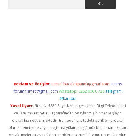
Arama
onbet x
Reklam ve İletişim:
E-mail:
backlinkpaneli@gmail.com
Teams:
forumhizmeti@gmail.com
Whatsapp: 0262 606 0 726
Telegram:
@karabul
Yasal Uyarı:
Sitemiz, 5651 Sayılı Kanun gereğince Bilgi Teknolojileri
ve İletişim Kurumu (BTK) tarafından onaylanmış bir Yer Sağlayıcı
olarak hizmet vermektedir. Bu nedenle, sitedeki içerikleri proaktif
olarak denetleme veya araştırma yükümlülüğümüz bulunmamaktadır.
Ancak, üyelerimiz yazdıkları içeriklerin sorumluluğunu taşımakta olup,